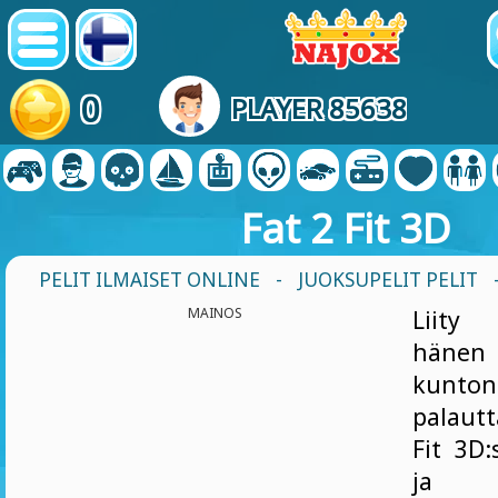
0
PLAYER 85638
Fat 2 Fit 3D
PELIT ILMAISET ONLINE
-
JUOKSUPELIT PELIT
MAINOS
Liity 
hänen 
kunton
palautt
Fit 3D:
ja