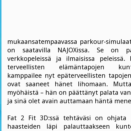
mukaansatempaavassa parkour-simulaati
on saatavilla NAJOXissa. Se on par
verkkopeleissä ja ilmaisissa peleissä. 
terveellisten elämäntapojen kuntoa
kamppailee nyt epäterveellisten tapojen
ovat saaneet hänet lihomaan. Mutta
myöhäistä – hän on päättänyt palata van
ja sinä olet avain auttamaan häntä men
Fat 2 Fit 3D:ssä tehtäväsi on ohjata Li
haasteiden läpi palauttaakseen kunt