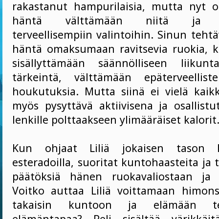
rakastanut hampurilaisia, mutta nyt 
häntä välttämään niitä ja ke
terveellisempiin valintoihin. Sinun teht
häntä omaksumaan ravitsevia ruokia, 
sisällyttämään säännölliseen liiku
tärkeintä, välttämään epäterveellist
houkutuksia. Mutta siinä ei vielä kai
myös pysyttävä aktiivisena ja osallistu
lenkille polttaakseen ylimääräiset kalorit
Kun ohjaat Liliä jokaisen tason lä
esteradoilla, suoritat kuntohaasteita ja t
päätöksiä hänen ruokavaliostaan ja l
Voitko auttaa Liliä voittamaan himon
takaisin kuntoon ja elämään ter
elämäntapaa? Peli sisältää värikkäit