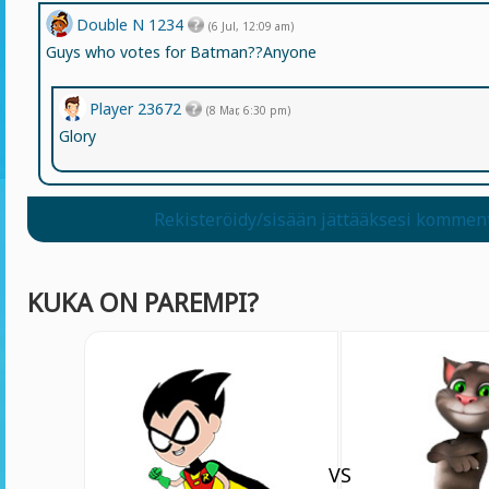
Double N 1234
(6 Jul, 12:09 am)
Guys who votes for Batman??Anyone
Player 23672
(8 Mar, 6:30 pm)
Glory
Rekisteröidy/sisään jättääksesi kommen
KUKA ON PAREMPI?
VS