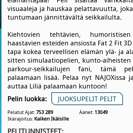
visuaaleja ja hauskaa pelattavuutta, jok
tuntumaan jännittävältä seikkailulta.
Kiehtovien tehtävien, humoristise
haastavien esteiden ansiosta Fat 2 Fit 3D
tapa kokea terveellisen elämän ylä- ja a
sitten simulaatiopelien, kunto-aiheisten
parkour-seikkailujen fani, tämä pe
palaamaan lisää. Pelaa nyt NAJOXissa ja
auttaa Liliä palaamaan kuntoon!
Pelin luokka:
JUOKSUPELIT PELIT
Pelatut Ajat:
753 289
Äänet:
13049
Ikärajoitus:
Kaiken Ikäisille
PELITUNNISTEET: