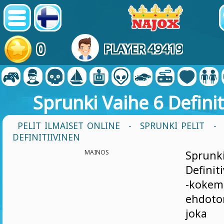
0
PLAYER 49419
Sprunki Vaihe 6 Definit
PELIT ILMAISET ONLINE
-
SPRUNKI PELIT
- 
DEFINITIIVINEN
MAINOS
Sprun
Definit
-kokem
ehdoto
joka