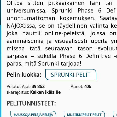
Olitpa sitten pitkäaikainen fani tai
universumissa, Sprunki Phase 6 Defin
unohtumattoman kokemuksen. Saatavil
NAJOX:issa, se on täydellinen valinta k
joka nauttii online-peleistä, joissa on
äänimaisemia ja visuaalisesti upeita ym
missaa tätä seuraavan tason evoluut
sarjassa – sukella Phase 6 Definitive 
paras, mitä Sprunki tarjoaa!
Pelin luokka:
SPRUNKI PELIT
Pelatut Ajat:
39 862
Äänet:
406
Ikärajoitus:
Kaiken Ikäisille
PELITUNNISTEET:
HAUSKOJA PELEJÄ PELEJÄ
MUSIIKKIPELIT PELIT