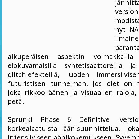
jännitt
versi
modist
nyt NA
ilma
paran
alkuperäisen aspektin voimakkailla b
elokuvamaisilla syntetisaattoreilla ja 
glitch-efekteillä, luoden immersiivi
futuristisen tunnelman. Jos olet onlin
joka rikkoo äänen ja visuaalien rajoja
petä.
Sprunki Phase 6 Definitive -vers
korkealaatuista äänisuunnittelua, jok
intensiiviseen äänikokemukseen. Syvemm