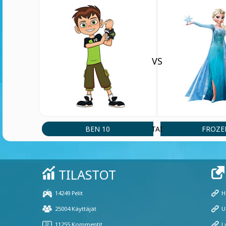
VS
BEN 10
FROZE
TAI