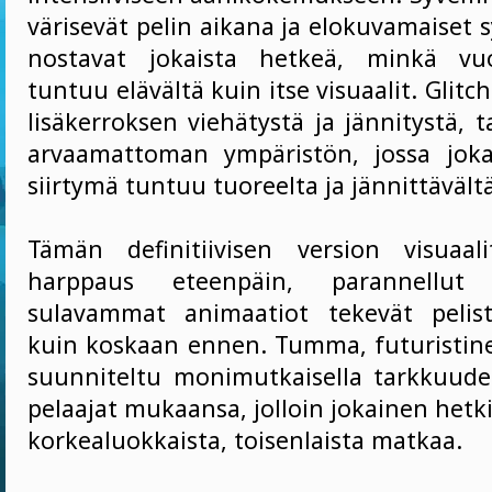
värisevät pelin aikana ja elokuvamaiset s
nostavat jokaista hetkeä, minkä vuo
tuntuu elävältä kuin itse visuaalit. Glitc
lisäkerroksen viehätystä ja jännitystä, t
arvaamattoman ympäristön, jossa joka
siirtymä tuntuu tuoreelta ja jännittävältä
Tämän definitiivisen version visuaal
harppaus eteenpäin, parannellut 
sulavammat animaatiot tekevät peli
kuin koskaan ennen. Tumma, futuristi
suunniteltu monimutkaisella tarkkuudel
pelaajat mukaansa, jolloin jokainen hetk
korkealuokkaista, toisenlaista matkaa.