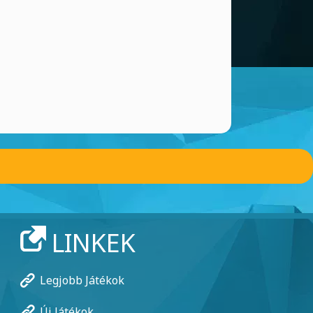
LINKEK
Legjobb Játékok
Új Játékok