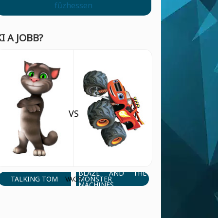
fűzhessen
KI A JOBB?
VS
BLAZE AND THE
TALKING TOM
MONSTER
VAGY
MACHINES