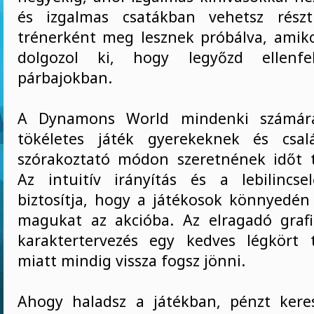
és izgalmas csatákban vehetsz részt
trénerként meg lesznek próbálva, amiko
dolgozol ki, hogy legyőzd ellenfel
párbajokban.
A Dynamons World mindenki számára 
tökéletes játék gyerekeknek és csal
szórakoztató módon szeretnének időt t
Az intuitív irányítás és a lebilincs
biztosítja, hogy a játékosok könnyedén
magukat az akcióba. Az elragadó graf
karaktertervezés egy kedves légkört 
miatt mindig vissza fogsz jönni.
Ahogy haladsz a játékban, pénzt kere