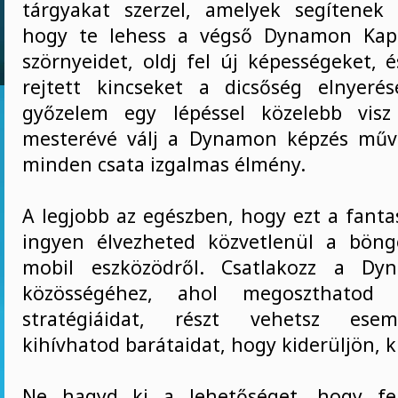
tárgyakat szerzel, amelyek segítenek
hogy te lehess a végső Dynamon Kapit
szörnyeidet, oldj fel új képességeket, 
rejtett kincseket a dicsőség elnyeré
győzelem egy lépéssel közelebb vis
mesterévé válj a Dynamon képzés művé
minden csata izgalmas élmény.
A legjobb az egészben, hogy ezt a fanta
ingyen élvezheted közvetlenül a böng
mobil eszközödről. Csatlakozz a Dy
közösségéhez, ahol megoszthatod t
stratégiáidat, részt vehetsz ese
kihívhatod barátaidat, hogy kiderüljön, ki
Ne hagyd ki a lehetőséget, hogy fe