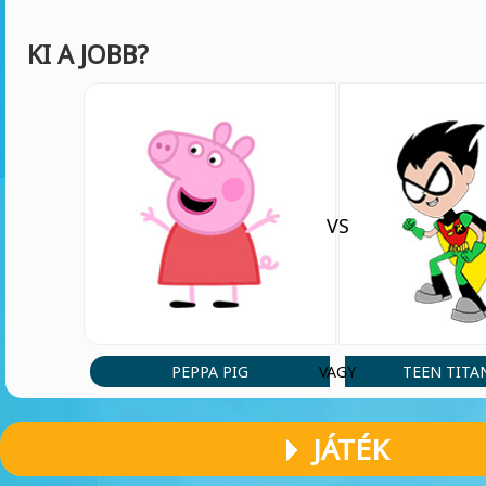
KI A JOBB?
VS
PEPPA PIG
TEEN TITA
VAGY
JÁTÉK