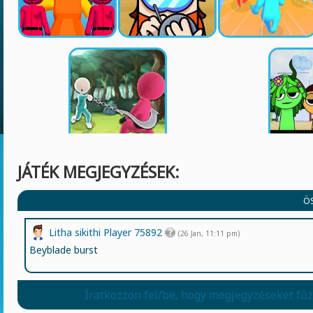
JÁTÉK MEGJEGYZÉSEK:
Ö
Litha sikithi Player 75892
(26 Jan, 11:11 pm)
Beyblade burst
Iratkozzon fel/be, hogy megjegyzéseket fű