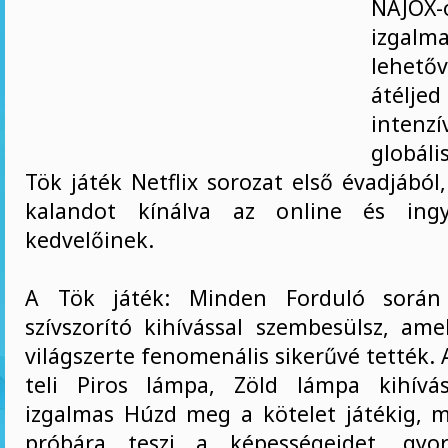
NAJOX
izga
lehető
átélj
intenz
globál
Tök játék Netflix sorozat első évadjából,
kalandot kínálva az online és ingy
kedvelőinek.
A Tök játék: Minden Forduló sorá
szívszorító kihívással szembesülsz, am
világszerte fenomenális sikerűvé tették. 
teli Piros lámpa, Zöld lámpa kihívá
izgalmas Húzd meg a kötelet játékig, 
próbára teszi a képességeidet, gyo