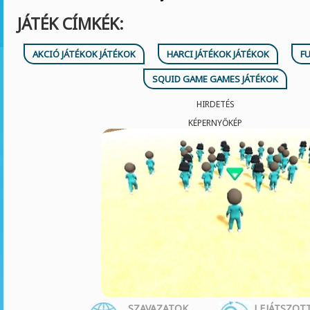
JÁTÉK CÍMKÉK:
AKCIÓ JÁTÉKOK JÁTÉKOK
HARCI JÁTÉKOK JÁTÉKOK
F
SQUID GAME GAMES JÁTÉKOK
HIRDETÉS
KÉPERNYŐKÉP
SZAVAZATOK
LEJÁTSZOT