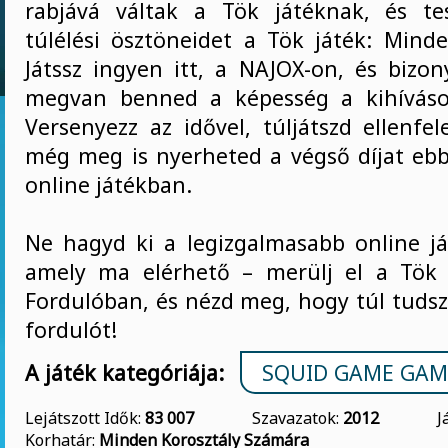
rabjává váltak a Tök játéknak, és te
túlélési ösztöneidet a Tök játék: Mind
Játssz ingyen itt, a NAJOX-on, és bizon
megvan benned a képesség a kihívások
Versenyezz az idővel, túljátszd ellenfel
még meg is nyerheted a végső díjat ebb
online játékban.
Ne hagyd ki a legizgalmasabb online já
amely ma elérhető – merülj el a Tök 
Fordulóban, és nézd meg, hogy túl tudsz
fordulót!
A játék kategóriája:
SQUID GAME GAM
Lejátszott Idők:
83 007
Szavazatok:
2012
J
Korhatár:
Minden Korosztály Számára