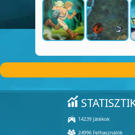
STATISZTI
14239 Játékok
24996 Felhasználók