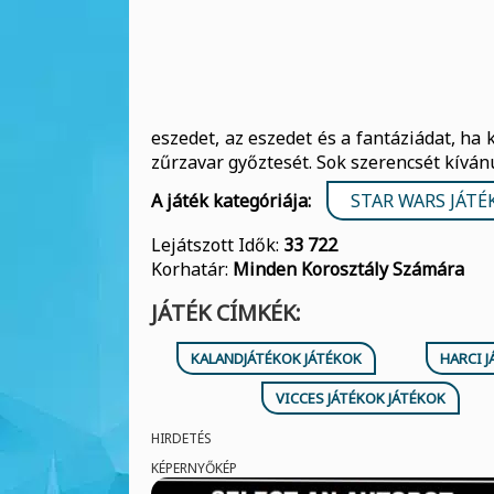
eszedet, az eszedet és a fantáziádat, ha 
zűrzavar győztesét. Sok szerencsét kíván
A játék kategóriája:
STAR WARS JÁTÉ
Lejátszott Idők:
33 722
Korhatár:
Minden Korosztály Számára
JÁTÉK CÍMKÉK:
KALANDJÁTÉKOK JÁTÉKOK
HARCI 
VICCES JÁTÉKOK JÁTÉKOK
HIRDETÉS
KÉPERNYŐKÉP