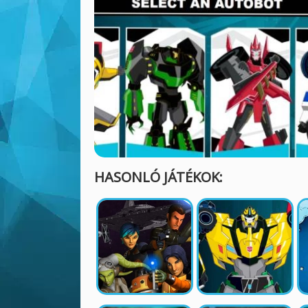
HASONLÓ JÁTÉKOK: