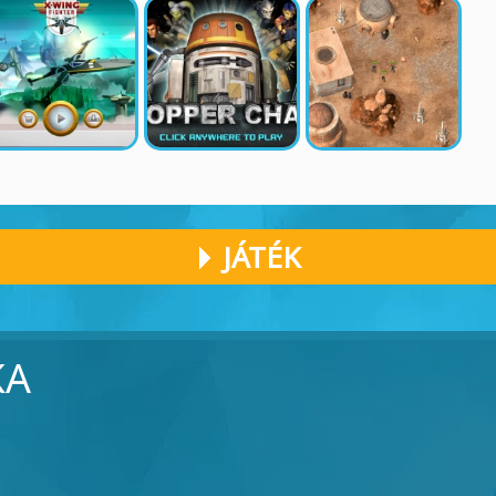
JÁTÉK
KA