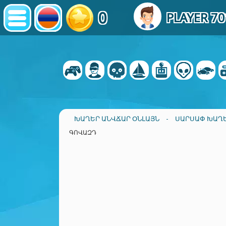
0
PLAYER 7
ԽԱՂԵՐ ԱՆՎՃԱՐ ՕՆԼԱՅՆ
-
ՍԱՐՍԱՓ ԽԱՂ
ԳՈՎԱԶԴ