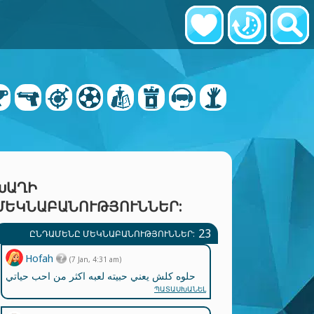
ԽԱՂԻ
ՄԵԿՆԱԲԱՆՈՒԹՅՈՒՆՆԵՐ:
23
ԸՆԴԱՄԵՆԸ ՄԵԿՆԱԲԱՆՈՒԹՅՈՒՆՆԵՐ:
Hofah
(7 Jan, 4:31 am)
حلوه كلش يعني حبيته لعبه اكثر من احب حياتي
ՊԱՏԱՍԽԱՆԵԼ