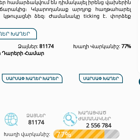
եր համարձակվում են դիմակայել իրենց վախերին
ճարակից։ Կկարողանաք արդյոք հաղթահարել
կթուլացնի ձեզ։ Ժամանակը ticking է․ փորձեք
ՂԵՐ ԽԱՂԵՐ
Ձայներ:
81174
Խաղի Վարկանիշ:
77%
ր Դարերի Համար
ՍԱՐՍԱՓ ԽԱՂԵՐ ԽԱՂԵՐ
ՍԱՐՍԱՓ ԽԱՂԵՐ
ԽԱՂԱՑՎԱԾ
ՁԱՅՆԵՐ
ԺԱՄԱՆԱԿՆԵՐ
81174
2 556 784
77%
Խաղի վարկանիշ: