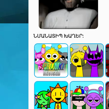
ՆՄԱՆԱՏԻՊ ԽԱՂԵՐ: