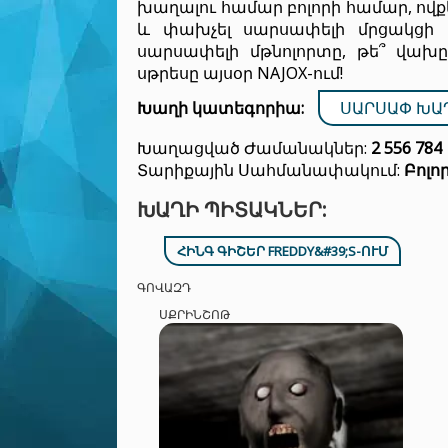
խաղալու համար բոլորի համար, ովք
և փախչել սարսափելի մրցակցի 
սարսափելի մթնոլորտը, թե՞ վախը 
սթրեսը այսօր NAJOX-ում!
Խաղի կատեգորիա:
ՍԱՐՍԱՓ ԽԱ
Խաղացված Ժամանակներ:
2 556 784
Տարիքային Սահմանափակում:
Բոլո
ԽԱՂԻ ՊԻՏԱԿՆԵՐ:
ՀԻՆԳ ԳԻՇԵՐ FREDDY&#39;S-ՈՒՄ
ԳՈՎԱԶԴ
ՍՔՐԻՆՇՈԹ