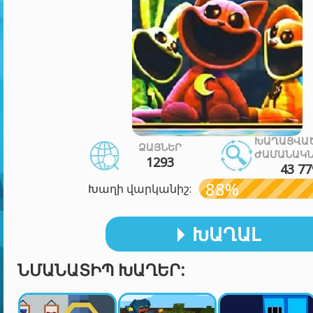
ԽԱՂԱՑՎԱ
ՁԱՅՆԵՐ
ԺԱՄԱՆԱԿՆ
1293
43 77
88%
Խաղի վարկանիշ:
ԽԱՂԱԼ
ՆՄԱՆԱՏԻՊ ԽԱՂԵՐ: