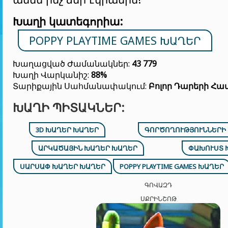
Խաղի կատեգորիա:
POPPY PLAYTIME GAMES ԽԱՂԵՐ
Խաղացված Ժամանակներ:
43 779
Խաղի Վարկանիշ:
88%
Տարիքային Սահմանափակում:
Բոլոր Դարերի Հա
ԽԱՂԻ ՊԻՏԱԿՆԵՐ:
3D ԽԱՂԵՐ ԽԱՂԵՐ
ԳՈՐԾՈՂՈՒԹՅՈՒՆՆԵՐԻ
ԱՐԿԱԾԱՅԻՆ ԽԱՂԵՐ ԽԱՂԵՐ
ՓԱԽՈՒՍՏ 
ՍԱՐՍԱՓ ԽԱՂԵՐ ԽԱՂԵՐ
POPPY PLAYTIME GAMES ԽԱՂԵՐ
ԳՈՎԱԶԴ
ՍՔՐԻՆՇՈԹ