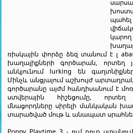
սարսա
խոստա
պահել
վիճակո
կարող
խաղ
ռիսկային փորձը ձեզ տանում է լ ab
խաղալիքների գործարան, որտեղ յո
անկյունում lurking են գաղտնիքն
Մինչև անցյալում աշխույժ արտադրակ
գործարանը այժմ հանդիսանում է մո
ստվերային հիշեցումը, որտեղ
մնացորդները սիրելի մանկական խաղ
տարածված մութ և անապատ սրահներ
Poppy Playtime 3 - ում դուք ստանու