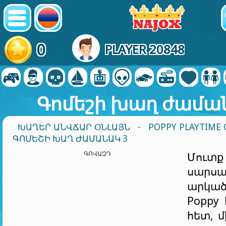
0
PLAYER 20848
Գոմեշի խաղ ժամա
ԽԱՂԵՐ ԱՆՎՃԱՐ ՕՆԼԱՅՆ
-
POPPY PLAYTIME
ԳՈՄԵՇԻ ԽԱՂ ԺԱՄԱՆԱԿ 3
ԳՈՎԱԶԴ
Մուտ
սարսա
արկա
Poppy 
հետ, 