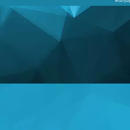
Քաղաք