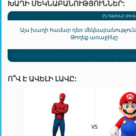
ԽԱՂԻ ՄԵԿՆԱԲԱՆՈՒԹՅՈՒՆՆԵՐ:
ԸՆԴԱՄԵՆԸ ՄԵԿՆ
Այս խաղի համար դեռ մեկնաբանությունն
Թողեք առաջինը:
Մեկնաբանություններ թողնելու համար գրանցվե
Ո՞Վ Է ԱՎԵԼԻ ԼԱՎԸ:
VS