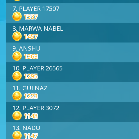
7. PLAYER 17507
1537
8. MARWA NABEL
1457
9. ANSHU
1363
10. PLAYER 26565
1295
11. GÜLNAZ
1223
12. PLAYER 3072
1148
13. NADO
1147