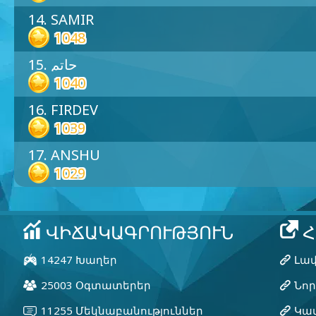
14. SAMIR
1048
15. حاتم
1040
16. FIRDEV
1039
17. ANSHU
1029