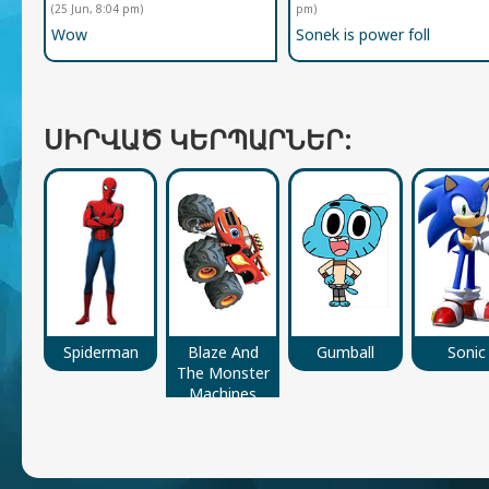
(25 Jun, 8:04 pm)
pm)
Wow
Sonek is power foll
ՍԻՐՎԱԾ ԿԵՐՊԱՐՆԵՐ:
Spiderman
Blaze And
Gumball
Sonic
The Monster
Machines