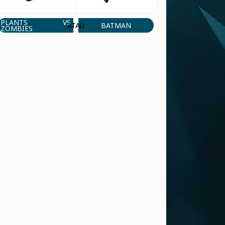
PLANTS VS
BATMAN
ATAU
ZOMBIES