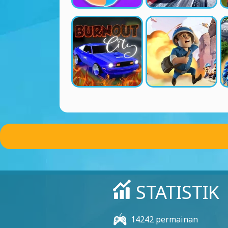
STATISTIK
14242 permainan