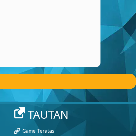
TAUTAN
Game Teratas