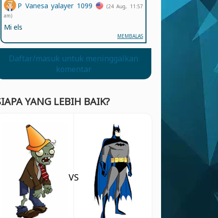
P Vanesa yalayer 1099
(24 Aug, 11:57
am)
Mi els
MEMBALAS
Daftar/masuk untuk meninggalkan
komentar
SIAPA YANG LEBIH BAIK?
VS