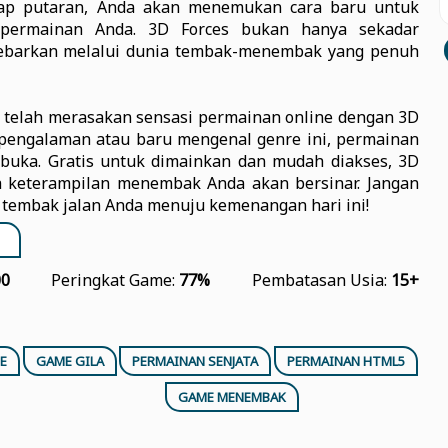
iap putaran, Anda akan menemukan cara baru untuk
permainan Anda. 3D Forces bukan hanya sekadar
debarkan melalui dunia tembak-menembak yang penuh
 telah merasakan sensasi permainan online dengan 3D
pengalaman atau baru mengenal genre ini, permainan
buka. Gratis untuk dimainkan dan mudah diakses, 3D
a keterampilan menembak Anda akan bersinar. Jangan
 tembak jalan Anda menuju kemenangan hari ini!
00
Peringkat Game:
77%
Pembatasan Usia:
15+
E
GAME GILA
PERMAINAN SENJATA
PERMAINAN HTML5
GAME MENEMBAK