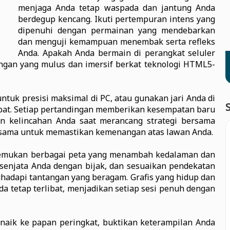
menjaga Anda tetap waspada dan jantung Anda
berdegup kencang. Ikuti pertempuran intens yang
dipenuhi dengan permainan yang mendebarkan
dan menguji kemampuan menembak serta refleks
Anda. Apakah Anda bermain di perangkat seluler
gan yang mulus dan imersif berkat teknologi HTML5-
tuk presisi maksimal di PC, atau gunakan jari Anda di
epat. Setiap pertandingan memberikan kesempatan baru
an kelincahan Anda saat merancang strategi bersama
ja sama untuk memastikan kemenangan atas lawan Anda.
emukan berbagai peta yang menambah kedalaman dan
 senjata Anda dengan bijak, dan sesuaikan pendekatan
hadapi tantangan yang beragam. Grafis yang hidup dan
 tetap terlibat, menjadikan setiap sesi penuh dengan
naik ke papan peringkat, buktikan keterampilan Anda