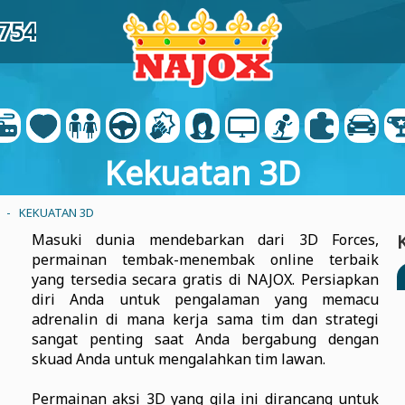
7754
Kekuatan 3D
- KEKUATAN 3D
Masuki dunia mendebarkan dari 3D Forces,
permainan tembak-menembak online terbaik
yang tersedia secara gratis di NAJOX. Persiapkan
diri Anda untuk pengalaman yang memacu
adrenalin di mana kerja sama tim dan strategi
sangat penting saat Anda bergabung dengan
skuad Anda untuk mengalahkan tim lawan.
Permainan aksi 3D yang gila ini dirancang untuk