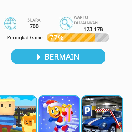
WAKTU
SUARA
DIMAINKAN
700
123 178
77%
Peringkat Game:
BERMAIN