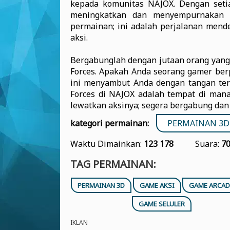
kepada komunitas NAJOX. Dengan set
meningkatkan dan menyempurnakan 
permainan; ini adalah perjalanan men
aksi.
Bergabunglah dengan jutaan orang yang
Forces. Apakah Anda seorang gamer ber
ini menyambut Anda dengan tangan ter
Forces di NAJOX adalah tempat di man
lewatkan aksinya; segera bergabung dan
kategori permainan:
PERMAINAN 3D
Waktu Dimainkan:
123 178
Suara:
7
TAG PERMAINAN:
PERMAINAN 3D
GAME AKSI
GAME ARCAD
GAME SELULER
IKLAN