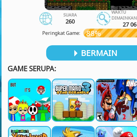
WAKTU
SUARA
DIMAINKAN
260
27 06
88%
Peringkat Game:
BERMAIN
GAME SERUPA: