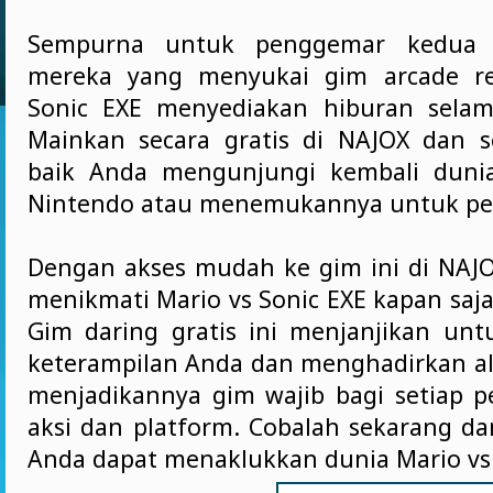
Sempurna untuk penggemar kedua 
mereka yang menyukai gim arcade re
Sonic EXE menyediakan hiburan selam
Mainkan secara gratis di NAJOX dan s
baik Anda mengunjungi kembali dunia
Nintendo atau menemukannya untuk per
Dengan akses mudah ke gim ini di NAJ
menikmati Mario vs Sonic EXE kapan saja
Gim daring gratis ini menjanjikan un
keterampilan Anda dan menghadirkan ali
menjadikannya gim wajib bagi setiap 
aksi dan platform. Cobalah sekarang da
Anda dapat menaklukkan dunia Mario vs 