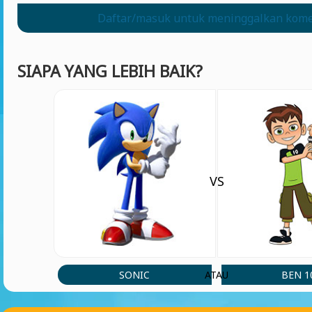
Daftar/masuk untuk meninggalkan kom
SIAPA YANG LEBIH BAIK?
VS
SONIC
BEN 1
ATAU