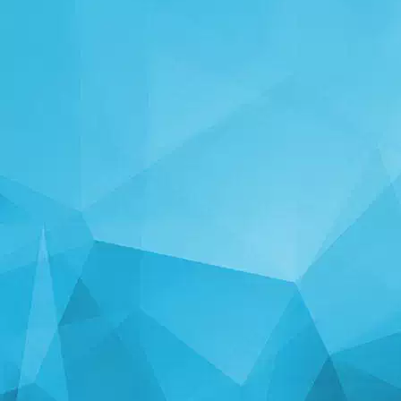
STATISTIK
14241 permainan
24999 Pengguna