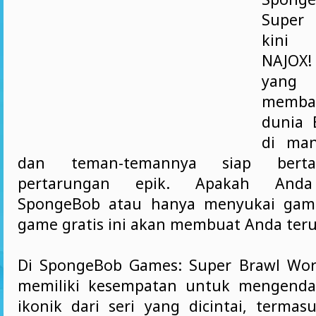
Super 
kini 
NAJOX!
yang
memba
dunia 
di ma
dan teman-temannya siap bert
pertarungan epik. Apakah And
SpongeBob atau hanya menyukai game
game gratis ini akan membuat Anda teru
Di SpongeBob Games: Super Brawl Wor
memiliki kesempatan untuk mengendal
ikonik dari seri yang dicintai, terma