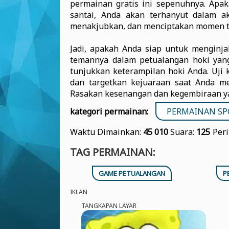
permainan gratis ini sepenuhnya. Ap
santai, Anda akan terhanyut dalam a
menakjubkan, dan menciptakan momen t
Jadi, apakah Anda siap untuk menginj
temannya dalam petualangan hoki yan
tunjukkan keterampilan hoki Anda. Uji
dan targetkan kejuaraan saat Anda me
Rasakan kesenangan dan kegembiraan y
kategori permainan:
PERMAINAN S
Waktu Dimainkan:
45 010
Suara:
125
Per
TAG PERMAINAN:
GAME PETUALANGAN
P
IKLAN
TANGKAPAN LAYAR