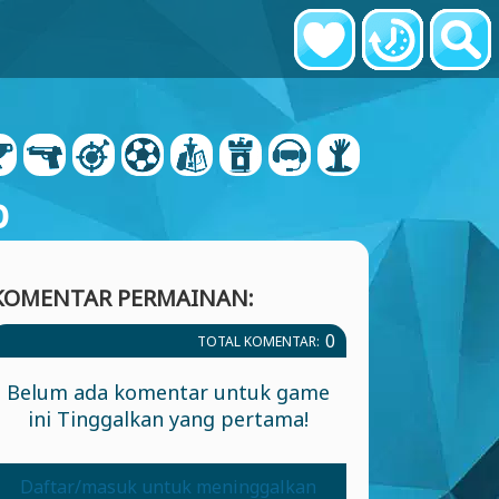
b
KOMENTAR PERMAINAN:
0
TOTAL KOMENTAR:
Belum ada komentar untuk game
ini Tinggalkan yang pertama!
Daftar/masuk untuk meninggalkan