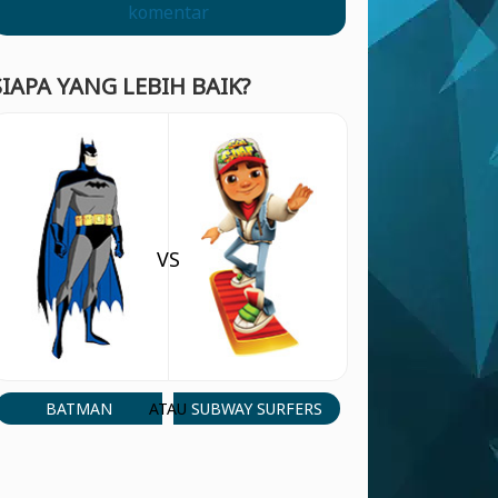
komentar
SIAPA YANG LEBIH BAIK?
VS
BATMAN
SUBWAY SURFERS
ATAU