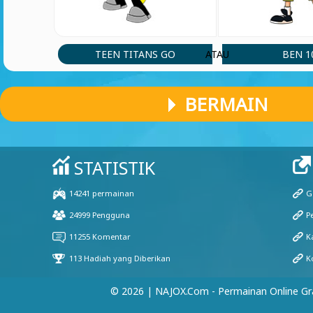
TEEN TITANS GO
BEN 1
ATAU
BERMAIN
© 2026 | NAJOX.com - Permainan Online Gr