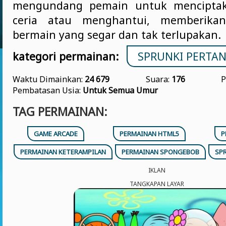
mengundang pemain untuk menciptak
ceria atau menghantui, memberika
bermain yang segar dan tak terlupakan.
kategori permainan:
SPRUNKI PERTA
Waktu Dimainkan:
24 679
Suara:
176
P
Pembatasan Usia:
Untuk Semua Umur
TAG PERMAINAN:
GAME ARCADE
PERMAINAN HTML5
P
PERMAINAN KETERAMPILAN
PERMAINAN SPONGEBOB
SP
IKLAN
TANGKAPAN LAYAR