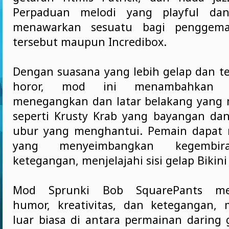
Perpaduan melodi yang playful da
menawarkan sesuatu bagi penggema
tersebut maupun Incredibox.
Dengan suasana yang lebih gelap dan ter
horor, mod ini menambahkan v
menegangkan dan latar belakang yang
seperti Krusty Krab yang bayangan da
ubur yang menghantui. Pemain dapat
yang menyeimbangkan kegembir
ketegangan, menjelajahi sisi gelap Bikin
Mod Sprunki Bob SquarePants me
humor, kreativitas, dan ketegangan, 
luar biasa di antara permainan daring g