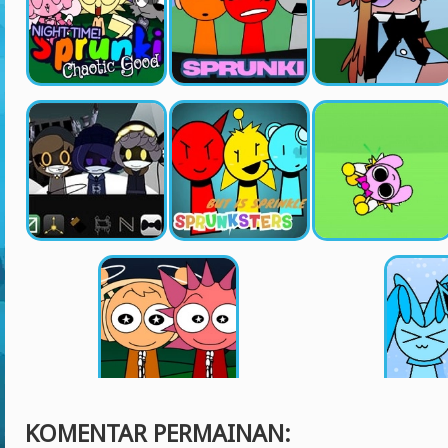
KOMENTAR PERMAINAN: