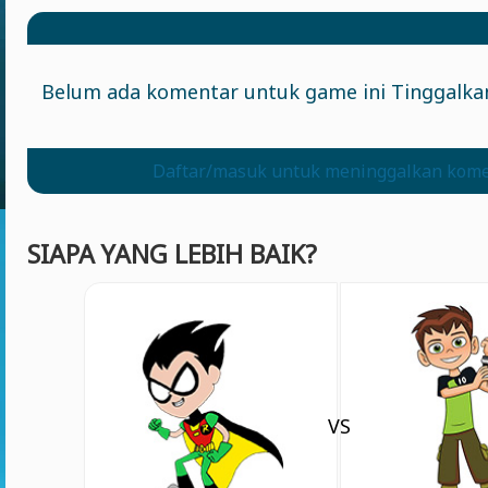
Belum ada komentar untuk game ini Tinggalka
Daftar/masuk untuk meninggalkan kom
SIAPA YANG LEBIH BAIK?
VS