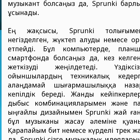
музыкант болсаңыз да, Sprunki барл
ұсынады.
Ең жақсысы, Sprunki толығыме
негізделген, жүктеп алуды немесе о
етпейді. Бұл компьютерде, планш
смартфонда болсаңыз да, кез келге
жеткізуді жеңілдетеді. Үздікс
ойыншылардың техникалық кедерг
алаңдамай шығармашылыққа наза
кепілдік береді. Жанды кейіпкерлер
дыбыс комбинацияларымен және па
ыңғайлы дизайнымен Sprunki жай ған
бұл музыканы жасау әлеміне қуан
Қарапайым бит немесе күрделі трек ж
да, Sprunki сізге музыкалық идеялары