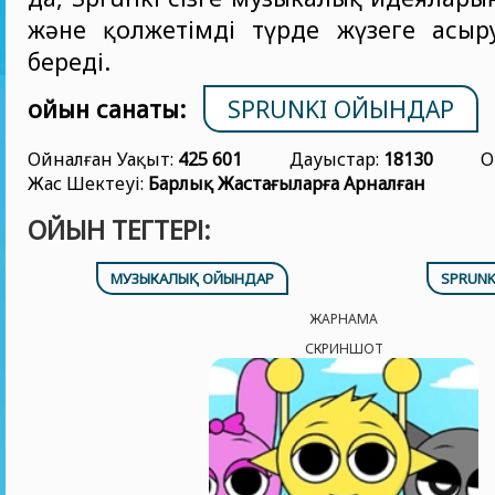
және қолжетімді түрде жүзеге асыру
береді.
ойын санаты:
SPRUNKI ОЙЫНДАР
Ойналған Уақыт:
425 601
Дауыстар:
18130
О
Жас Шектеуі:
Барлық Жастағыларға Арналған
ОЙЫН ТЕГТЕРІ:
МУЗЫКАЛЫҚ ОЙЫНДАР
SPRUNK
ЖАРНАМА
СКРИНШОТ