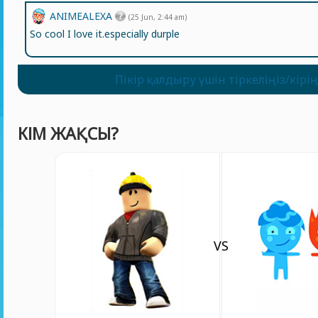
ANIMEALEXA
(25 Jun, 2:44 am)
So cool I love it.especially durple
Пікір қалдыру үшін тіркеліңіз/кірің
КІМ ЖАҚСЫ?
VS