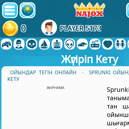
0
PLAYER 5173
Жүгіріп Кету
ОЙЫНДАР ТЕГІН ОНЛАЙН
-
SPRUNKI ОЙЫН
КЕТУ
ЖАРНАМА
Sprun
таныма
тан ш
ойынш
шығар