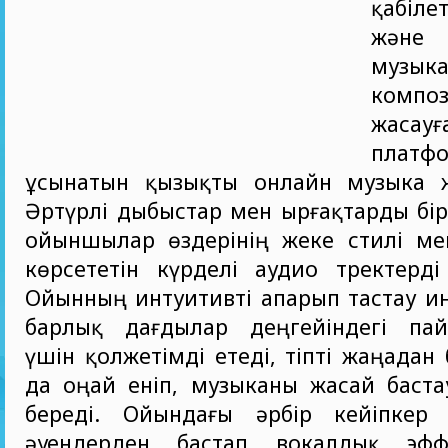
қабіле
және
музык
компо
жасау
платф
ұсынатын қызықты онлайн музыка 
Әртүрлі дыбыстар мен ырғақтарды бір
ойыншылар өздерінің жеке стилі ме
көрсететін күрделі аудио тректерді
Ойынның интуитивті апарып тастау и
барлық дағдылар деңгейіндегі па
үшін қолжетімді етеді, тіпті жаңадан
да оңай еніп, музыканы жасай баста
береді. Ойындағы әрбір кейіпкер
әуендерден бастап вокалдық эфф