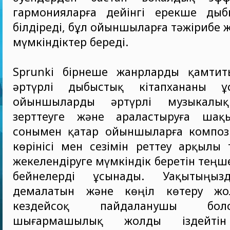
гармонияларға дейінгі ерекше дыб
білдіреді, бұл ойыншыларға тәжірибе 
мүмкіндіктер береді.
Sprunki бірнеше жанрларды қамти
әртүрлі дыбыстық кітапхананы ұ
ойыншыларды әртүрлі музыкалық
зерттеуге және араластыруға шақ
сонымен қатар ойыншыларға компо
көрінісі мен сезімін реттеу арқылы 
жекелендіруге мүмкіндік беретін теңш
бейнелерді ұсынады. Уақытыңызд
демалатын және көңіл көтеру жол
кездейсоқ пайдаланушы бол
шығармашылық жолды іздейтін 