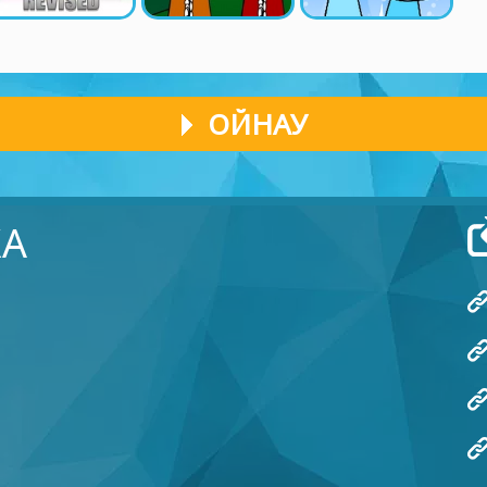
ОЙНАУ
КА