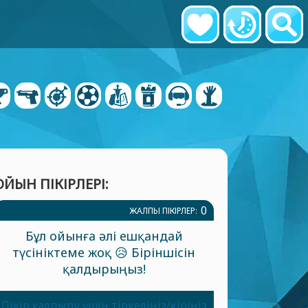
ОЙЫН ПІКІРЛЕРІ:
0
ЖАЛПЫ ПІКІРЛЕР:
Бұл ойынға әлі ешқандай
түсініктеме жоқ 😥 Біріншісін
қалдырыңыз!
Пікір қалдыру үшін тіркеліңіз/кіріңіз