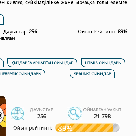
 қиялға, сүйкімділікке және ырғаққа толы әлемге
Дауыстар:
256
Ойын Рейтингі:
89%
налған
ҚЫЗДАРҒА АРНАЛҒАН ОЙЫНДАР
HTML5 ОЙЫНДАРЫ
ШЕБЕРЛІК ОЙЫНДАРЫ
SPRUNKI ОЙЫНДАР
ДАУЫСТАР
ОЙНАЛҒАН УАҚЫТ
256
21 798
89%
Ойын рейтингі: