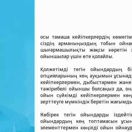
осы тамаша кейіпкерлердің көмегім
сіздің арманыңыздың тобын ойна
шығармашылықты жақсы көретін 
ойыншылар үшін өте қолайлы.
Қолжетімді тегін ойындардың бі
опцияларының кең ауқымын ұсынады. 
кейіпкерлермен, дыбыстармен және 
тәжірибелі ойыншы болсаңыз да, он
ойын сүйкімді кейіпкерлермен кө
зерттеуге мүмкіндік беретін жағымды
Көбірек тегін ойындарды іздейт
ойындардың кең топтамасын ұсын
элементтермен көңілді ойын ойнауд