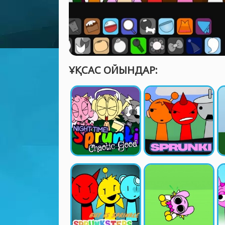
ҰҚСАС ОЙЫНДАР: