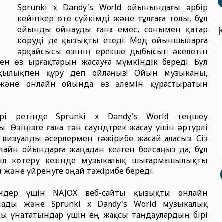
Sprunki x Dandy's World ойынындағы әрбір
кейіпкер өте сүйкімді және тұлғаға толы, бұл
ойынды ойнауды ғана емес, сонымен қатар
көруді де қызықты етеді. Мод ойыншыларға
әрқайсысы өзінің ерекше дыбысын әкелетін
ен өз ырғақтарын жасауға мүмкіндік береді. Бұл
қылықпен құру деп ойлаңыз! Ойын музыканы,
және онлайн ойында өз әлемін құрастыратын
рі ретінде Sprunki x Dandy's World теңшеу
Өзіңізге ғана тән саундтрек жасау үшін әртүрлі
визуалды әсерлермен тәжірибе жасай аласыз. Сіз
лайн ойындарға жаңадан келген болсаңыз да, бұл
ңіл көтеру кезінде музыкалық шығармашылықты
 және үйренуге оңай тәжірибе береді.
індер үшін NAJOX веб-сайты қызықты онлайн
ады және Sprunki x Dandy's World музыкалық
ы ұнататындар үшін ең жақсы таңдаулардың бірі