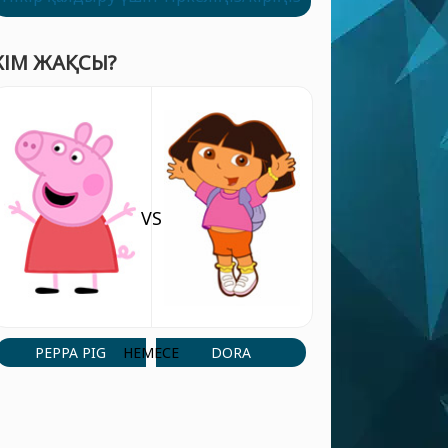
КІМ ЖАҚСЫ?
VS
PEPPA PIG
DORA
НЕМЕСЕ