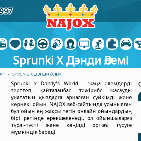
9997
Sprunki X Дэнди Әлемі
АР
- SPRUNKI X ДЭНДИ ӘЛЕМІ
Sprunki x Dandy's World - жаңа әлемдерді
зерттеп, қайталанбас тәжірибе жасауды
ұнататын қыздарға арналған сүйкімді және
көрнекі ойын. NAJOX веб-сайтында ұсынылған
бұл ойын ең жақсы тегін онлайн ойындардың
бірі ретінде ерекшеленеді, ол ойыншыларға
түрлі-түсті және көңілді ортаға түсуге
мүмкіндік береді.