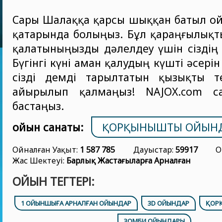
Сары Шалаққа қарсы шыққан батыл 
қатарында болыңыз. Бұл қараңғылықт
қалатыныңызды дәлелдеу үшін сіздің м
Бүгінгі күні аман қалудың күшті әсерін 
сізді демді тарылтатын қызықты т
айырылып қалмаңыз! NAJOX.com са
бастаңыз.
ойын санаты:
ҚОРҚЫНЫШТЫ ОЙЫН
Ойналған Уақыт:
1 587 785
Дауыстар:
59917
О
Жас Шектеуі:
Барлық Жастағыларға Арналған
ОЙЫН ТЕГТЕРІ:
1 ОЙЫНШЫҒА АРНАЛҒАН ОЙЫНДАР
3D ОЙЫНДАР
ҚОР
ЗОМБИ ОЙЫНДАРЫ