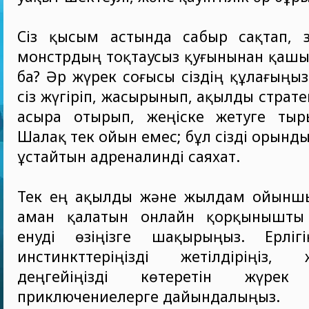
Сіз қысым астында сабыр сақтап, з
монстрдың тоқтаусыз қуғынынан қашы
ба? Әр жүрек соғысы сіздің құлағыңы
сіз жүгіріп, жасырынып, ақылды страт
асыра отырып, жеңіске жетуге тыр
Шалақ тек ойын емес; бұл сізді орынд
ұстайтын адреналинді саяхат.
Тек ең ақылды және жылдам ойынш
аман қалатын онлайн қорқынышты 
енуді өзіңізге шақырыңыз. Ерлігі
инстинкттеріңізді жетілдіріңіз
деңгейіңізді көтеретін жүрек д
приключениелерге дайындалыңыз.