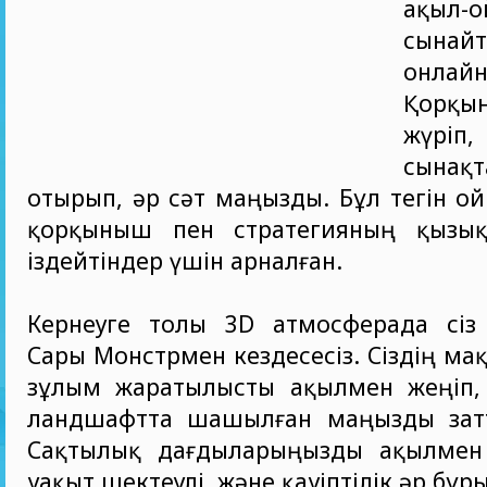
ақыл-
сынай
онла
Қорқы
жүрі
сынақт
отырып, әр сәт маңызды. Бұл тегін ой
қорқыныш пен стратегияның қызық
іздейтіндер үшін арналған.
Кернеуге толы 3D атмосферада сі
Сары Монстрмен кездесесіз. Сіздің ма
зұлым жаратылысты ақылмен жеңіп
ландшафтта шашылған маңызды зат
Сақтылық дағдыларыңызды ақылмен
уақыт шектеулі, және қауіптілік әр бұр