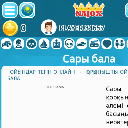
0
PLAYER 34657
Сары бала
ОЙЫНДАР ТЕГІН ОНЛАЙН
-
ҚОРҚЫНЫШТЫ О
БАЛА
ЖАРНАМА
Сары
қорқы
әлем
басыңы
нервте