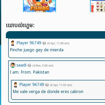
យោបល់ហ្គេម:
Player 96749
(6 Apr, 11:08 am)
Pinche juego gey de mierda
saadi
(4 Mar, 3:06 am)
I am. From. Pakistan
Player 96749
(6 Apr, 11:03 am)
Me vale verga de donde eres cabron