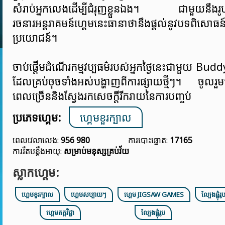
សំរាប់អ្នកលេងដើម្បីជំរុញខ្លួនឯង។ ជាមួយនឹងរ
រចនារអន្ដរាគមន៍ហ្គេមនេះធានាថានឹងផ្តល់នូវបទពិសោធ
ប្រយោជន៍។
ចាប់ផ្តើមដំណើរកម្មវប្បធម៌របស់អ្នកថ្ងៃនេះជាមួយ Bu
ដែលគ្រប់ចុចទាំងអស់បង្ហាញពីការផ្សាយថ្មីៗ។ ចូលរ
ពេលច្រើននិងស្វែងរកសេចក្តីរីករាយនៃការបញ្ចប់
ប្រភេទហ្គេម:
ហ្គេមខួរក្បាល
ពេលវេលាលេង:
956 980
ការបោះឆ្នោត:
17165
ការរឹតបន្តឹងអាយុ:
សម្រាប់មនុស្សគ្រប់វ័យ
ស្លាកហ្គេម:
ហ្គេមខួរក្បាល
ហ្គេមសប្បាយៗ
ហ្គេម JIGSAW GAMES
ល្បែងផ្គុ
ហ្គេមតក្កវិជ្ជា
ល្បែងផ្គុំរូប