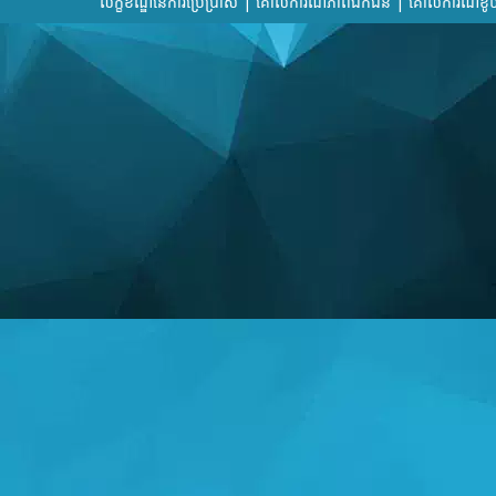
ល័ក្ខខ័ណ្ឌនៃការប្រើប្រាស់
|
គោលការណ៍​ភាព​ឯកជន
|
គោលការណ៍ខូឃ