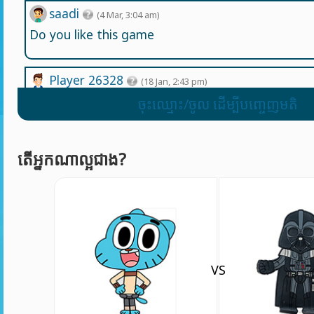
saadi
(4 Mar, 3:04 am)
Do you like this game
Player 26328
(18 Jan, 2:43 pm)
Puta mierda de juego
ចុះឈ្មោះ/ចូល ដើម្បីបញ្ចេញមតិ
Player 96749
(6 Apr, 11:01 am)
តើអ្នកណាល្អជាង?
Lit ojala k al creador le corten los huevos p
juego basura
Yeabkal tesfaye
(25 Jun, 7:36 pm)
Sonek is power foll
VS
Yeabkal tesfaye
(25 Jun, 7:35 pm)