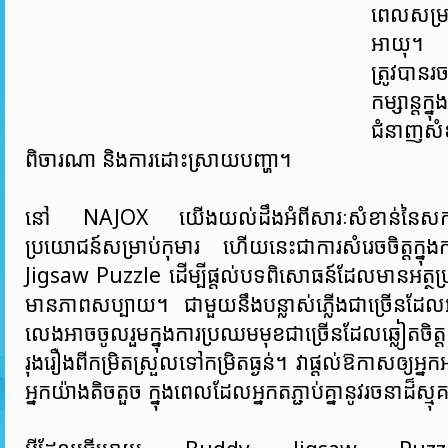
ពេលសម្រា
អាយុ។ ប្រ
ត្រូវបានរ
កម្សាន្តក
ជំនាញសំ
ពិចារណា និងការដោះស្រាយបញ្ហា។
នៅ NAJOX យើងយល់ដឹងអំពីសារៈសំខាន់នៃសកម្
ប្រយោជន៍សម្រាប់កុមារ ហើយនេះជាការសំរេចចិត្តក្ន
Jigsaw Puzzle ដើម្បីផ្តល់បទពិសោធន៍ដែលមានអត្ថប្រយ
មានភាពសប្បាយ។ ជាមួយនឹងបន្លាស់ភ្លើងជាច្រើនដែល
លេងអាចចូលរួមក្នុងការប្រឈមមុខជាច្រើនដែលឆ្លៀតចិត្
រុងរឿងពីកម្រិតស្រួលទៅកម្រិតធ្ងន់។ វាផ្តល់ឱកាសឲ្យអ្ន
អ្នកយ៉ាងតិចតួច ក្នុងពេលដែលអ្នកតភ្ជាប់គ្នានូវរចនាដ៏ស្ម