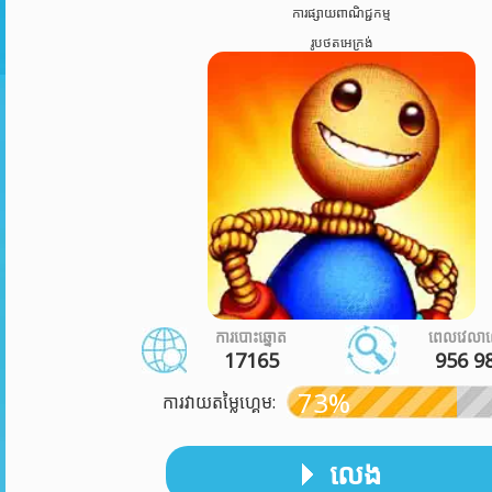
ការផ្សាយពាណិជ្ជកម្ម
រូបថតអេក្រង់
ការបោះឆ្នោត
ពេលវេលា
17165
956 9
73%
ការវាយតម្លៃហ្គេម:
លេង