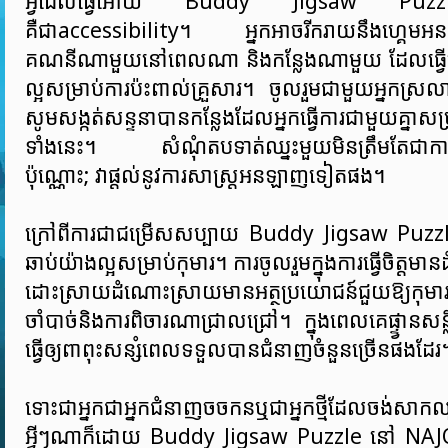
អ្វីដែលធ្វើអោយ Buddy Jigsaw Puzzle
គឺជាaccessibility។ អ្នកអាចរីករាយនឹងហ្គេមអ
គណនីណាមួយនៅពេលណា និងកន្លែងណាមួយ ដែលធ្វើ
ល្អសម្រាប់ការប៉ះពាល់គ្រួសារ។ ចូលរួមជាមួយអ្នកស្
សូមសង្កត់សន្ទនាបានកន្លែងដែលអ្នកធ្វើការជាមួយគ្នាសម
ទាំងនេះ។ សំណុំតបទាត់ឈ្នះមួយមិនត្រឹមតែជាការ
ប៉ុណ្ណោះ; វាផ្តល់នូវការសាស្ត្រអនឡាញទៀតផង។
ក្រៅពីការជាជម្រើសសប្បាយ Buddy Jigsaw Puzzle
ឆាប់យ៉ាងល្អសម្រាប់កុមារ។ ការចូលរួមក្នុងការធ្វើចិត្ត
ដោះស្រាយដំណោះស្រាយមានអត្ថប្រយោជន៍ជួយឱ្យកុមារសិ
ចាំបាច់និងការពិចារណាជ្រាលជ្រៅ។ ក្នុងពេលគេផ្ទ្វានសន្
ធ្វើឲ្យពាពុះសន្សំពេលទទួលបានជំនាញចំនួនច្រើនផងដែរ
ទោះជាអ្នកជាអ្នកជំនាញចចកនឬជាអ្នកថ្មីដែលចង់សាកល
អ្វីៗណាក៏ដោយ Buddy Jigsaw Puzzle នៅ NAJ