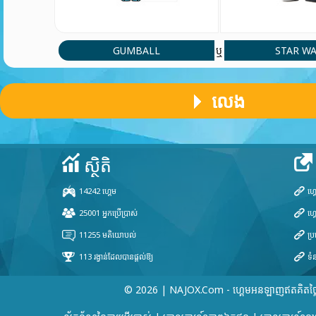
cartoon netwoork
Player 96749
(6 Apr, 11:06 am)
GUMBALL
STAR W
ឬ
Tas bien pendejo puto
លេង
Yeabkal tesfaye
(25 Jun, 7:33 pm)
The car
Player 98835
(10 Apr, 9:58 am)
Pokemon
© 2026 | NAJOX.com - ហ្គេមអនឡាញឥតគិតថ្ល