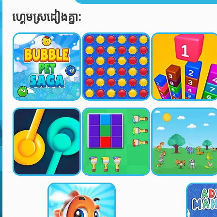
ហ្គេមស្រដៀងគ្នា: