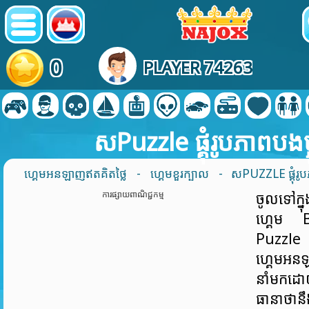
0
PLAYER 74263
សPuzzle ផ្គុំរូបភាពបងប្
ហ្គេមអនឡាញឥតគិតថ្លៃ
-
ហ្គេមខួរក្បាល
- សPUZZLE ផ្គុំរូប
ការផ្សាយពាណិជ្ជកម្ម
ចូលទៅក្ន
ហ្គេម 
Puzz
ហ្គេមអន
នាំមកដ
ធានាថានឹ