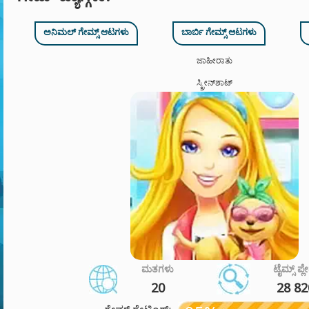
ಅನಿಮಲ್ ಗೇಮ್ಸ್ ಆಟಗಳು
ಬಾರ್ಬಿ ಗೇಮ್ಸ್ ಆಟಗಳು
ಜಾಹೀರಾತು
ಸ್ಕ್ರೀನ್‌ಶಾಟ್
ಮತಗಳು
ಟೈಮ್ಸ್ ಪ್ಲ
20
28 82