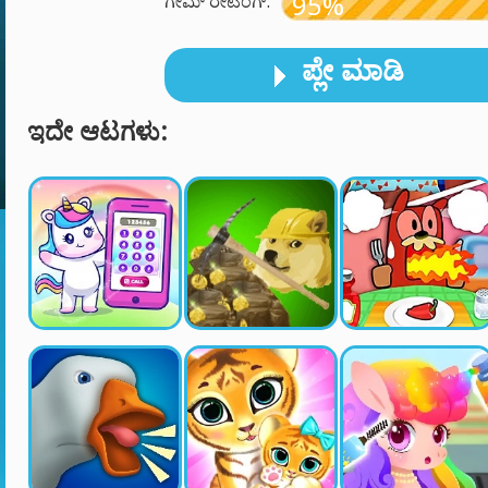
95%
ಗೇಮ್ ರೇಟಿಂಗ್:
ಪ್ಲೇ ಮಾಡಿ
ಇದೇ ಆಟಗಳು: