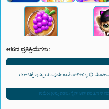
ಆಟದ ಪ್ರತಿಕ್ರಿಯೆಗಳು:
ಈ ಆಟಕ್ಕೆ ಇನ್ನೂ ಯಾವುದೇ ಕಾಮೆಂಟ್‌ಗಳಿಲ್ಲ 😥 ಮೊದಲನ
ಕಾಮೆಂಟ್ಗಳನ್ನು ಬಿಡಲು ಸೈನ್ ಅಪ್ ಮಾಡಿ/ಇನ್ ಮ