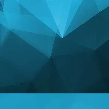
ಅಂಕಿಅಂಶಗಳು