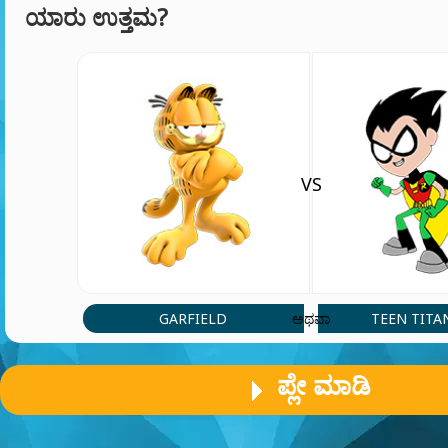
ಯಾರು ಉತ್ತಮ?
VS
GARFIELD
TEEN TITA
ಅಥವಾ
ಪ್ಲೇ ಮಾಡಿ