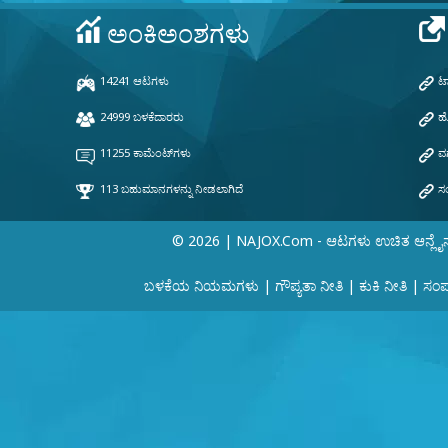
© 2026 | NAJOX.com - ಆಟಗಳು ಉಚಿತ ಆನ್ಲೈ
ಬಳಕೆಯ ನಿಯಮಗಳು
|
ಗೌಪ್ಯತಾ ನೀತಿ
|
ಕುಕಿ ನೀತಿ
|
ಸಂಪರ