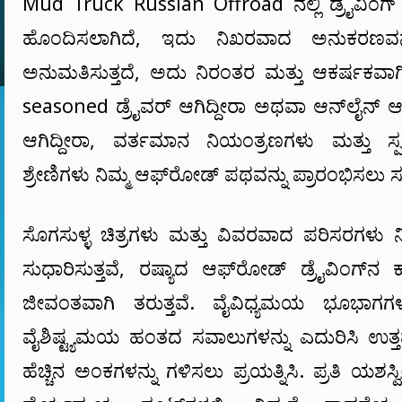
Mud Truck Russian Offroad ನಲ್ಲಿ ಡ್ರೈವಿಂಗ್ ಡೈನ
ಹೊಂದಿಸಲಾಗಿದೆ, ಇದು ನಿಖರವಾದ ಅನುಕರಣವನ
ಅನುಮತಿಸುತ್ತದೆ, ಅದು ನಿರಂತರ ಮತ್ತು ಆಕರ್ಷಕವಾಗಿ
seasoned ಡ್ರೈವರ್ ಆಗಿದ್ದೀರಾ ಅಥವಾ ಆನ್‌ಲೈನ್
ಆಗಿದ್ದೀರಾ, ವರ್ತಮಾನ ನಿಯಂತ್ರಣಗಳು ಮತ್ತು
ಶ್ರೇಣಿಗಳು ನಿಮ್ಮ ಆಫ್‌ರೋಡ್ ಪಥವನ್ನು ಪ್ರಾರಂಭಿಸಲು ಸ
ಸೊಗಸುಳ್ಳ ಚಿತ್ರಗಳು ಮತ್ತು ವಿವರವಾದ ಪರಿಸರಗಳು ನ
ಸುಧಾರಿಸುತ್ತವೆ, ರಷ್ಯಾದ ಆಫ್‌ರೋಡ್ ಡ್ರೈವಿಂಗ್‌ನ ಕ
ಜೀವಂತವಾಗಿ ತರುತ್ತವೆ. ವೈವಿಧ್ಯಮಯ ಭೂಭಾಗಗಳಲ್ಲ
ವೈಶಿಷ್ಟ್ಯಮಯ ಹಂತದ ಸವಾಲುಗಳನ್ನು ಎದುರಿಸಿ ಉ
ಹೆಚ್ಚಿನ ಅಂಕಗಳನ್ನು ಗಳಿಸಲು ಪ್ರಯತ್ನಿಸಿ. ಪ್ರತಿ ಯಶಸ್ವ