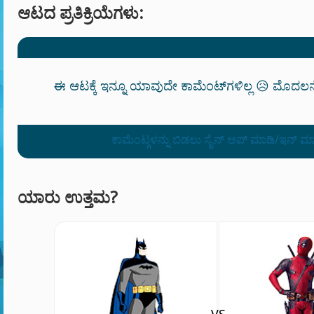
ಆಟದ ಪ್ರತಿಕ್ರಿಯೆಗಳು:
ಈ ಆಟಕ್ಕೆ ಇನ್ನೂ ಯಾವುದೇ ಕಾಮೆಂಟ್‌ಗಳಿಲ್ಲ 😥 ಮೊದಲನ
ಕಾಮೆಂಟ್ಗಳನ್ನು ಬಿಡಲು ಸೈನ್ ಅಪ್ ಮಾಡಿ/ಇನ್ ಮ
ಯಾರು ಉತ್ತಮ?