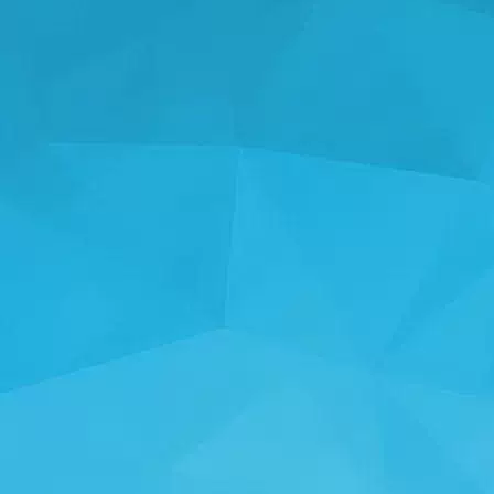
ಅಂಕಿಅಂಶಗಳು
14246 ಆಟಗಳು
25003 ಬಳಕೆದಾರರು
11255 ಕಾಮೆಂಟ್‌ಗಳು