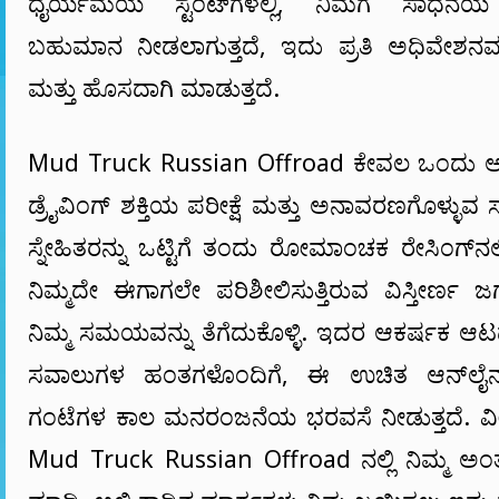
ಧೈರ್ಯಮಯ ಸ್ಟಂಟ್‌ಗಳಲ್ಲಿ, ನಿಮಗೆ ಸಾಧನೆಯ
ಬಹುಮಾನ ನೀಡಲಾಗುತ್ತದೆ, ಇದು ಪ್ರತಿ ಅಧಿವೇಶನವ
ಮತ್ತು ಹೊಸದಾಗಿ ಮಾಡುತ್ತದೆ.
Mud Truck Russian Offroad ಕೇವಲ ಒಂದು ಆಟವ
ಡ್ರೈವಿಂಗ್ ಶಕ್ತಿಯ ಪರೀಕ್ಷೆ ಮತ್ತು ಅನಾವರಣಗೊಳ್ಳುವ 
ಸ್ನೇಹಿತರನ್ನು ಒಟ್ಟಿಗೆ ತಂದು ರೋಮಾಂಚಕ ರೇಸಿಂಗ್‌ನಲ್ಲ
ನಿಮ್ಮದೇ ಈಗಾಗಲೇ ಪರಿಶೀಲಿಸುತ್ತಿರುವ ವಿಸ್ತೀರ್ಣ ಜಗತ
ನಿಮ್ಮ ಸಮಯವನ್ನು ತೆಗೆದುಕೊಳ್ಳಿ. ಇದರ ಆಕರ್ಷಕ ಆಟದ
ಸವಾಲುಗಳ ಹಂತಗಳೊಂದಿಗೆ, ಈ ಉಚಿತ ಆನ್‌ಲೈ
ಗಂಟೆಗಳ ಕಾಲ ಮನರಂಜನೆಯ ಭರವಸೆ ನೀಡುತ್ತದೆ. ವೀ
Mud Truck Russian Offroad ನಲ್ಲಿ ನಿಮ್ಮ ಅಂತರಿ