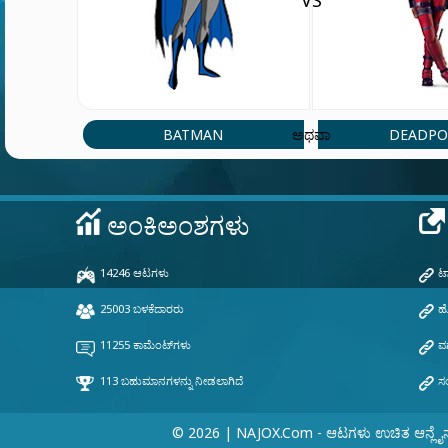
VS
BATMAN
DEADPO
ಅಥವಾ
© 2026 | NAJOX.com - ಆಟಗಳು ಉಚಿತ ಆನ್ಲೈ