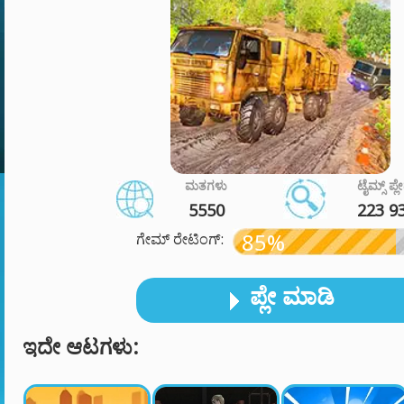
ಮತಗಳು
ಟೈಮ್ಸ್ ಪ್ಲ
5550
223 9
85%
ಗೇಮ್ ರೇಟಿಂಗ್:
ಪ್ಲೇ ಮಾಡಿ
ಇದೇ ಆಟಗಳು: