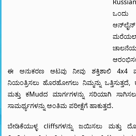
Russian
ಒಂದ
ಆನ್‌ಲೈ
ಮರೆಯ
ಚಾಲನೆ
ಆರಂಭಿಸಲು
ಈ ಅನುಕರಣ ಆಟವು ನೀವು ಶಕ್ತಿಶಾಲಿ 4x4 ಮಡ
ನಿಯಂತ್ರಿಸಲು ಹೊರಹೋಗಲು ನಿಮ್ಮನ್ನು ಒತ್ತಿಸುತ್ತದೆ, 
ಮತ್ತು ಕMudದ ಮಾರ್ಗಗಳನ್ನು ಸರಿಯಾಗಿ ಸಾಗಿಸಲು 
ಸಾಮರ್ಥ್ಯಗಳನ್ನು ಅಂತಿಮ ಪರೀಕ್ಷೆಗೆ ಹಾಕುತ್ತದೆ.
ಬೇಡಿಕೆಯುಳ್ಳ cliffsಗಳನ್ನು ಜಯಿಸಲು ಮತ್ತು ದೊಡ