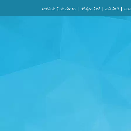
ಬಳಕೆಯ ನಿಯಮಗಳು
|
ಗೌಪ್ಯತಾ ನೀತಿ
|
ಕುಕಿ ನೀತಿ
|
ಸಂಪರ