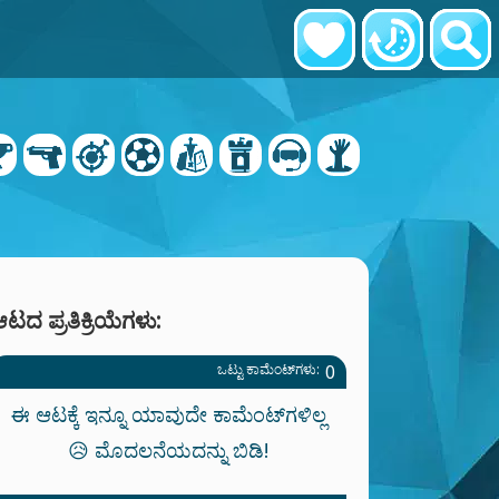
ಟದ ಪ್ರತಿಕ್ರಿಯೆಗಳು:
ಒಟ್ಟು ಕಾಮೆಂಟ್‌ಗಳು:
0
ಈ ಆಟಕ್ಕೆ ಇನ್ನೂ ಯಾವುದೇ ಕಾಮೆಂಟ್‌ಗಳಿಲ್ಲ
😥 ಮೊದಲನೆಯದನ್ನು ಬಿಡಿ!