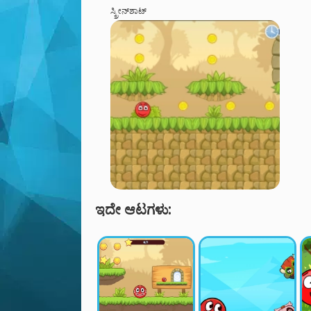
ಸ್ಕ್ರೀನ್‌ಶಾಟ್
ಇದೇ ಆಟಗಳು: