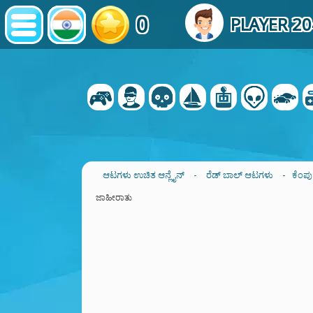
0
PLAYER 2
ಆಟಗಳು ಉಚಿತ ಆನ್ಲೈನ್
-
ರೆಡ್ ಬಾಲ್ ಆಟಗಳು
- ಕೆಂಪು
ಜಾಹೀರಾತು