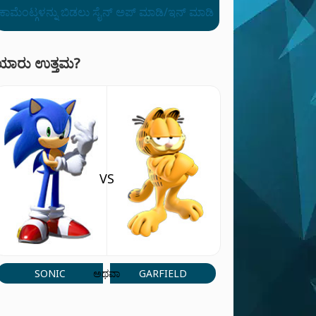
ಕಾಮೆಂಟ್ಗಳನ್ನು ಬಿಡಲು ಸೈನ್ ಅಪ್ ಮಾಡಿ/ಇನ್ ಮಾಡಿ
ಯಾರು ಉತ್ತಮ?
VS
SONIC
GARFIELD
ಅಥವಾ