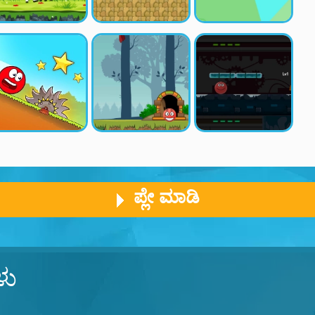
ಪ್ಲೇ ಮಾಡಿ
ಳು