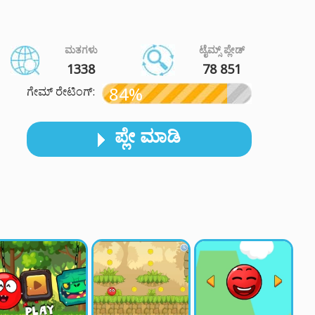
ಮತಗಳು
ಟೈಮ್ಸ್ ಪ್ಲೇಡ್
1338
78 851
84%
ಗೇಮ್ ರೇಟಿಂಗ್:
ಪ್ಲೇ ಮಾಡಿ