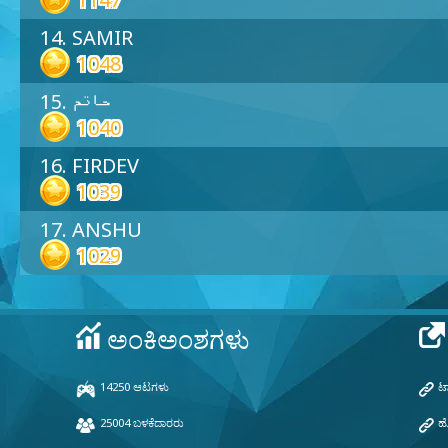
14. SAMIR
1048
15. حاتم
1040
16. FIRDEV
1039
17. ANSHU
1029