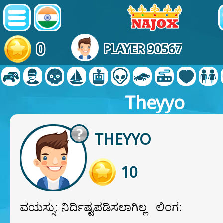
0
PLAYER 90567
Theyyo
THEYYO
10
ವಯಸ್ಸು: ನಿರ್ದಿಷ್ಟಪಡಿಸಲಾಗಿಲ್ಲ ಲಿಂಗ: