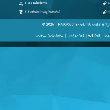
© 2026 | NAJOX.com - ಆಟಗಳು ಉಚಿತ ಆನ್ಲೈ
ಬಳಕೆಯ ನಿಯಮಗಳು
|
ಗೌಪ್ಯತಾ ನೀತಿ
|
ಕುಕಿ ನೀತಿ
|
ಸಂಪರ