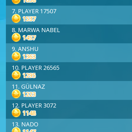
7. PLAYER 17507
1537
8. MARWA NABEL
1457
9. ANSHU
1363
10. PLAYER 26565
1295
11. GÜLNAZ
1223
12. PLAYER 3072
1148
13. NADO
1147