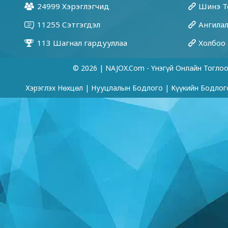
© 2026 | NAJOX.com - Үнэгүй Онлайн Тогло
Хэрэглэх Нөхцөл
|
Нууцлалын Бодлого
|
Күүкийн Бодлог