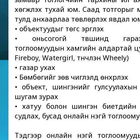
хөгжүүлэх тухай юм. Саад тотгорыг 
тулд анхаарлаа төвлөрүүлэх явдал ю
• объектуудыг төгс эргүүлэх
• оньсогогүй түвшинд гар
тоглоомуудын хамгийн алдартай ц
Fireboy, Watergirl, түүнчлэн Wheely)
• газар ухах
• Бөмбөгийг зөв чиглэлд өнхрүүлэх
• объект, шингэнийг гулсуулахын
шугам зурах
• хатуу болон шингэн биетүүдийн
судлах, бусад онлайн үнэгүй тоглоому
Тэдгээр онлайн үнэгүй тоглоомуу