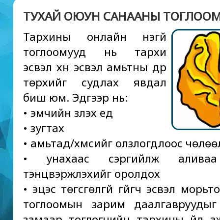
ТУХАЙ ОЮУН САНААНЫ ТОГЛОО
Тархины онлайн үнэгүй
тоглоомууд нь тархи
эсвэл хүн эсвэл амьтны дүр
төрхийг судлах явдал
биш юм. Эдгээр нь:
• эмчийн үзүүлэх үед
• зугтах
• амьтад/хүмүүсийг олзлогдлоос чөлөө
• унахаас сэргийлж аливаа 
тэнцвэржүүлэхийг оролдох
• эцэс төгсгөлгүй гүйгч эсвэл морьт
тоглоомын зарим даалгавруудыг 
замаар тоглогчийн тархины үйл а