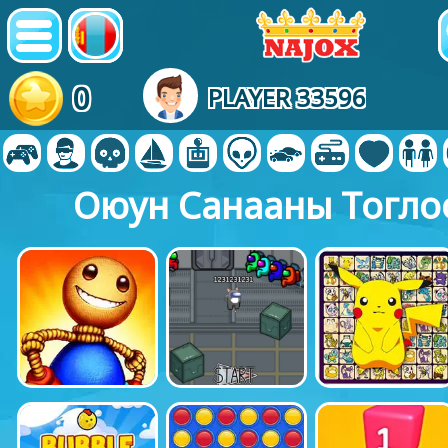
0
PLAYER 33596
Оюун Санааны Тогло