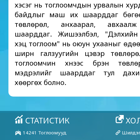
хэсэг нь тоглоомчдын урвалын хурд
байдлыг маш их шаарддаг бөгө
төвлөрөл, анхаарал, авхаал
шаарддаг. Жишээлбэл, "Дэлхийн
хэцүү тоглоом" нь оюун ухааныг өдө
ширүүн галзуугийн цэвэр төвлөр
тоглоомчин хүнээс бүрэн төвлө
мэдрэлийг шаарддаг тул дах
хөөргөх болно.