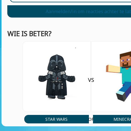
Aanmelden/in om reacties achter te la
WIE IS BETER?
VS
STAR WARS
MINECR
OF