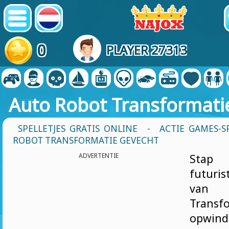
0
PLAYER 27313
Auto Robot Transformati
SPELLETJES GRATIS ONLINE
-
ACTIE GAMES-S
ROBOT TRANSFORMATIE GEVECHT
ADVERTENTIE
Sta
futuri
van 
Transf
opwind