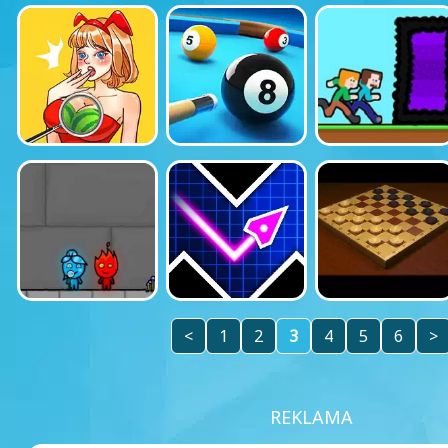
<
1
2
3
4
5
6
>
REKLAMA