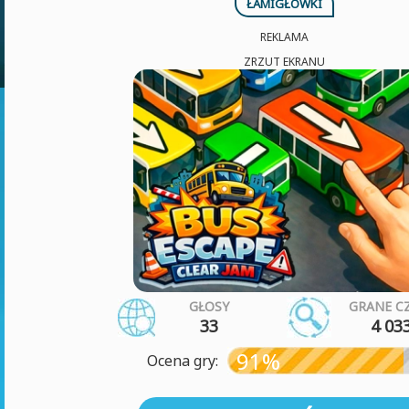
ŁAMIGŁÓWKI
REKLAMA
ZRZUT EKRANU
GŁOSY
GRANE C
33
4 03
91%
Ocena gry: