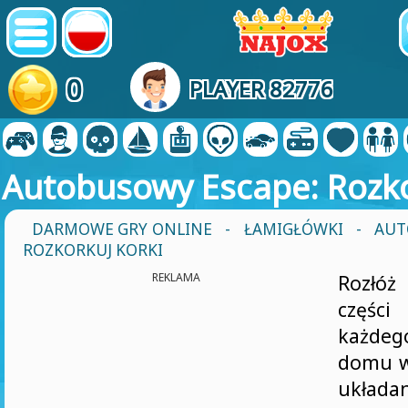
0
PLAYER 82776
Autobusowy Escape: Rozko
DARMOWE GRY ONLINE
-
ŁAMIGŁÓWKI
- AUT
ROZKORKUJ KORKI
REKLAMA
Rozłó
częśc
każdeg
domu w
układa