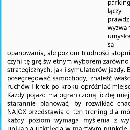
parkin
łącz
prawdz
wyzwa
umysł
są 
opanowania, ale poziom trudności stopni
czyni tę grę świetnym wyborem zarówno 
strategicznych, jak i symulatorów jazdy. 
posegregować samochody, znaleźć właś
ruchów i krok po kroku opróżniać miejs
Każdy pojazd ma ograniczoną liczbę miej
starannie planować, by rozwikłać cha
NAJOX przedstawia ci ten trening dla m
każdy poziom wymaga myślenia z wyp
unikania utknięcia w martwym punkcie. 