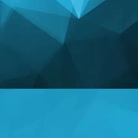
STATYSTYKA
14249 Gry
N
25004 Użytkownicy
11255 Uwagi
K