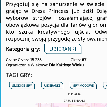
Przygotuj się na zanurzenie w świecie
grając w Dress Princess już dziś! Dzi
wyborowi strojów i oszałamiającej graf
obowiązkowa pozycja dla fanów gier onl
kto szuka kreatywnego ujścia. Odw
rozpocznij swoją przygodę ze stylowaniem
Kategoria gry:
UBIERANKI
Grane Czasy:
15 235
Głosy:
67
Ograniczenie Wiekowe:
Dla Każdego Wieku
TAGI GRY:
SŁODKIE GRY
UBIERANKI
GRY MODOWE
REKLAMA
ZRZUT EKRANU