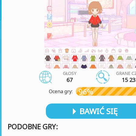
GŁOSY
GRANE C
67
15 23
96%
Ocena gry:
BAWIĆ SIĘ
PODOBNE GRY: