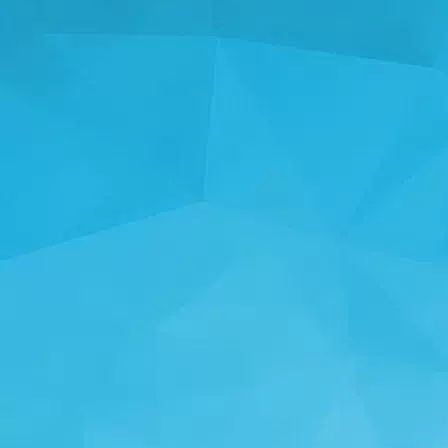
STATYSTYKA
14245 Gry
N
25001 Użytkownicy