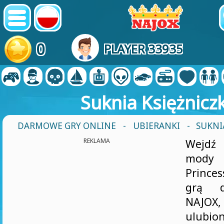
0
PLAYER 33935
Suknia Księżniczk
DARMOWE GRY ONLINE
-
UBIERANKI
- SUKNI
REKLAMA
Wejdź
mody
Princes
grą d
NAJO
ulubio