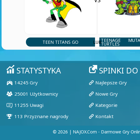
VS
TEENAGE MUT
TEEN TITANS GO
LUB
TURTLES
© 2026 | NAJOX.com - Darmowe Gry Onli