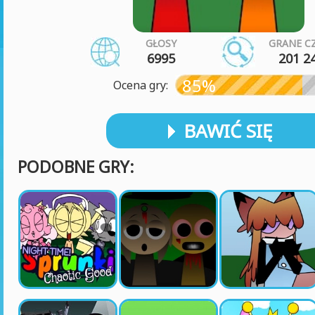
GŁOSY
GRANE C
6995
201 2
85%
Ocena gry:
BAWIĆ SIĘ
PODOBNE GRY: