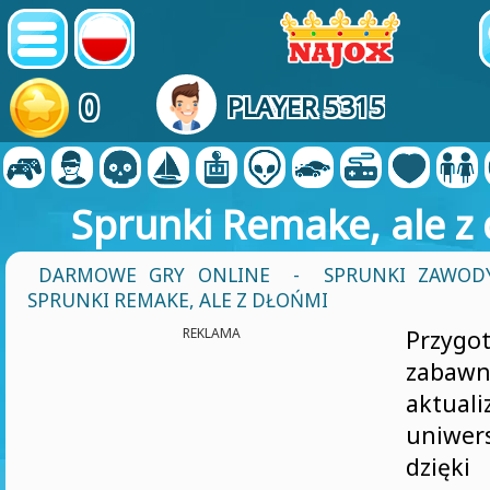
0
PLAYER 5315
Sprunki Remake, ale z
DARMOWE GRY ONLINE
-
SPRUNKI ZAWOD
SPRUNKI REMAKE, ALE Z DŁOŃMI
REKLAMA
Przyg
zabawn
aktu
uniwe
dzię