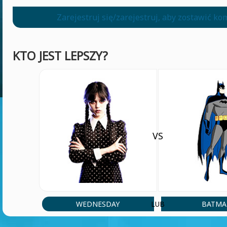
Zarejestruj się/zarejestruj, aby zostawić k
KTO JEST LEPSZY?
VS
WEDNESDAY
BATM
LUB