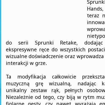
Sprunk
Hands
teraz 
innow
wprow
niety
do serii Sprunki Retake, dodając 
ekspresywne ręce do wszystkich postac
wizualne doświadczenie oraz wprowadz
interakcji w grze.
Ta modyfikacja całkowicie przekszta
muzyczną grę wizualną, nadając ka
unikalny zestaw rąk, pełnych osobow
Niezależnie od tego, czy biją w rytm mu
figlarne gesty, czy nawet wyrażają e