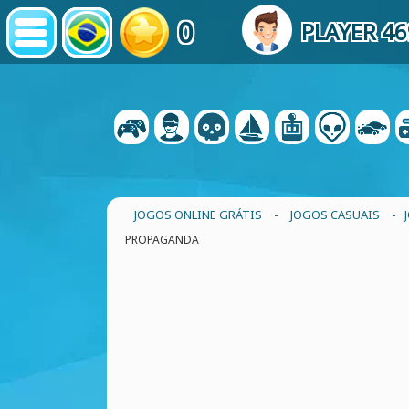
0
PLAYER 4
JOGOS ONLINE GRÁTIS
-
JOGOS CASUAIS
- 
PROPAGANDA