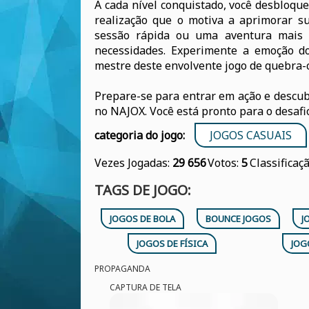
A cada nível conquistado, você desblo
realização que o motiva a aprimorar s
sessão rápida ou uma aventura mais 
necessidades. Experimente a emoção do
mestre deste envolvente jogo de quebra-
Prepare-se para entrar em ação e descubr
no NAJOX. Você está pronto para o desaf
categoria do jogo:
JOGOS CASUAIS
Vezes Jogadas:
29 656
Votos:
5
Classificaç
TAGS DE JOGO:
JOGOS DE BOLA
BOUNCE JOGOS
J
JOGOS DE FÍSICA
JOG
PROPAGANDA
CAPTURA DE TELA