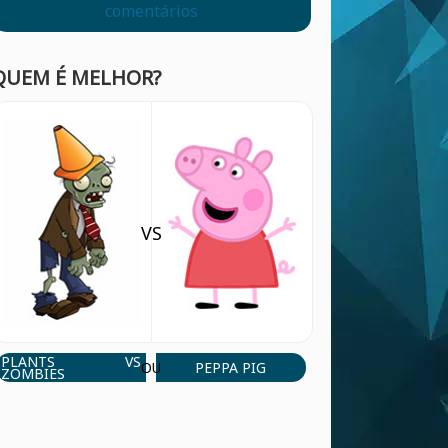
comentários
QUEM É MELHOR?
VS
PLANTS VS
PEPPA PIG
OU
ZOMBIES