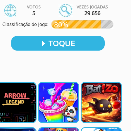
VOTOS
VEZES JOGADAS
5
29 656
80%
Classificação do jogo:
TOQUE