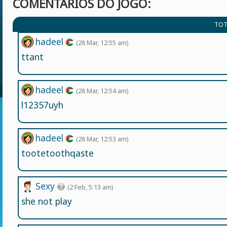
COMENTÁRIOS DO JOGO:
TOT
hadeel
(28 Mar, 12:55 am)
ttant
hadeel
(28 Mar, 12:54 am)
l12357uyh
hadeel
(28 Mar, 12:53 am)
tootetoothqaste
Sexy
(2 Feb, 5:13 am)
she not play