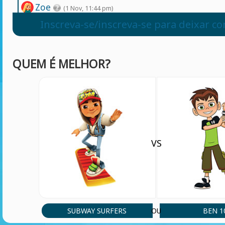
Zoe
(1 Nov, 11:44 pm)
Omg je to úžasný
Inscreva-se/inscreva-se para deixar c
QUEM É MELHOR?
VS
SUBWAY SURFERS
BEN 1
OU