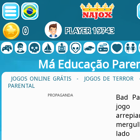
0
PLAYER 19743
Má Educação Paren
JOGOS ONLINE GRÁTIS
-
JOGOS DE TERROR
PARENTAL
PROPAGANDA
Bad Pa
jogo
arre
mergu
lado 