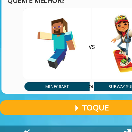
QUEM É MELHOR?
VS
MINECRAFT
SUBWAY SU
OU
TOQUE