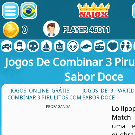
0
PLAYER 46011
Jogos De Combinar 3 Piru
Sabor Doce
JOGOS ONLINE GRÁTIS
-
JOGOS DE 3 PARTID
COMBINAR 3 PIRULITOS COM SABOR DOCE
PROPAGANDA
Lollip
Match
uma ex
quebra