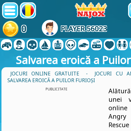
0
PLAYER 56023
Salvarea eroică a Puilor
JOCURI ONLINE GRATUITE
-
JOCURI CU A
SALVAREA EROICĂ A PUILOR FURIOȘI
PUBLICITATE
Alătur
unei v
onlin
Angry 
Rescue