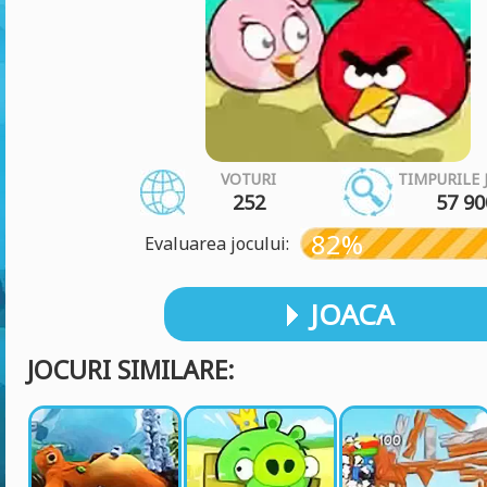
VOTURI
TIMPURILE 
252
57 90
82%
Evaluarea jocului:
JOACA
JOCURI SIMILARE: