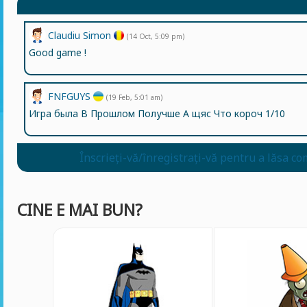
Claudiu Simon
(14 Oct, 5:09 pm)
Good game !
FNFGUYS
(19 Feb, 5:01 am)
Игра была В Прошлом Получше А щяс Что короч 1/10
Înscrieți-vă/înregistrați-vă pentru a lăsa co
CINE E MAI BUN?