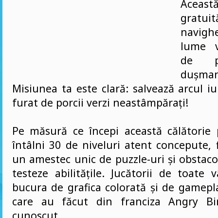
Aceast
gratuit
navigh
lume v
de pr
dușma
Misiunea ta este clară: salvează arcul iu
furat de porcii verzi neastâmpărați!
Pe măsură ce începi această călătorie p
întâlni 30 de niveluri atent concepute, 
un amestec unic de puzzle-uri și obstaco
testeze abilitățile. Jucătorii de toate 
bucura de grafica colorată și de gamepl
care au făcut din franciza Angry B
cunoscut.