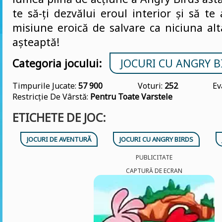
te să-ți dezvălui eroul interior și să te 
misiune eroică de salvare ca niciuna al
așteaptă!
Categoria jocului:
JOCURI CU ANGRY B
Timpurile Jucate:
57 900
Voturi:
252
Ev
Restricție De Vârstă:
Pentru Toate Varstele
ETICHETE DE JOC:
JOCURI DE AVENTURĂ
JOCURI CU ANGRY BIRDS
PUBLICITATE
CAPTURĂ DE ECRAN