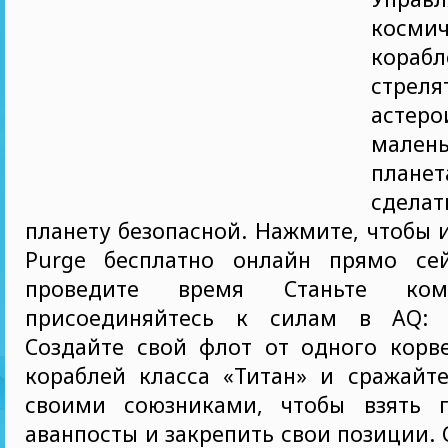
косми
кораб
стр
асте
мален
плане
сдел
планету безопасной. Нажмите, чтобы и
Purge бесплатно онлайн прямо се
проведите время Станьте ко
присоединяйтесь к силам в AQ: F
Создайте свой флот от одного корв
кораблей класса «Титан» и сражайте
своими союзниками, чтобы взять 
аванпосты и закрепить свои позиции. 