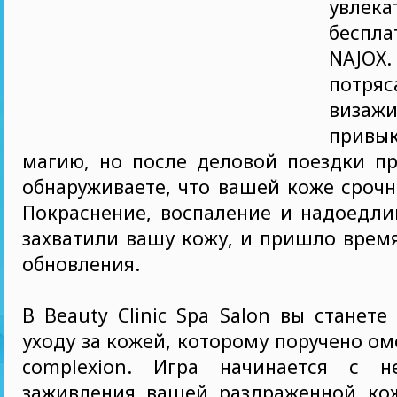
увлека
беспла
NAJO
потря
виза
привы
магию, но после деловой поездки пр
обнаруживаете, что вашей коже срочн
Покраснение, воспаление и надоедл
захватили вашу кожу, и пришло врем
обновления.
В Beauty Clinic Spa Salon вы станете
уходу за кожей, которому поручено о
complexion. Игра начинается с н
заживления вашей раздраженной ко