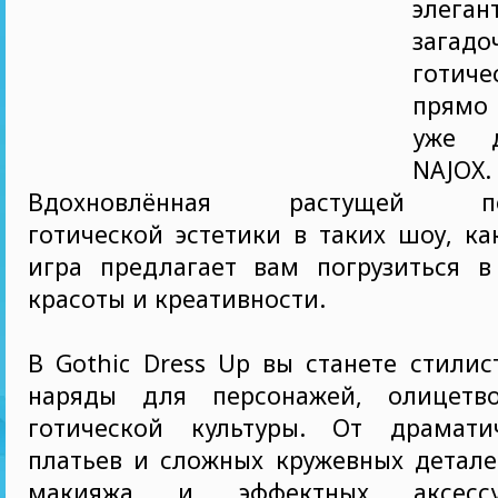
элег
загадо
готич
прямо 
уже д
NAJOX.
Вдохновлённая растущей поп
готической эстетики в таких шоу, как
игра предлагает вам погрузиться 
красоты и креативности.
В Gothic Dress Up вы станете стилис
наряды для персонажей, олицетв
готической культуры. От драмати
платьев и сложных кружевных детале
макияжа и эффектных аксессу