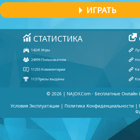
(31 Mar, 1:58 pm)
ИГРАТЬ
Hello
Yazeed
(20 Jan, 12:09 am)
Very good
Player 16412
(10 Dec, 2:14 am)
Hi guys
Player 66956
(23 Apr, 10:01 pm)
nice to meet you guys
© 2026 | NAJOX.com - Бесплатные Онлайн 
Условия Эксплуатации
|
Политика Конфиденциальности
|
Ф