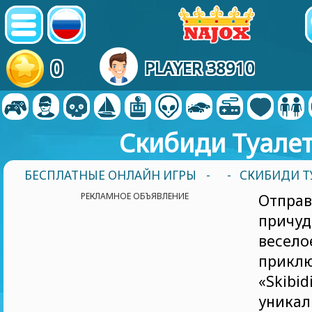
0
PLAYER 38910
Скибиди Туале
БЕСПЛАТНЫЕ ОНЛАЙН ИГРЫ
-
- СКИБИДИ Т
РЕКЛАМНОЕ ОБЪЯВЛЕНИЕ
Отпр
прич
весело
прик
«Skibi
уник