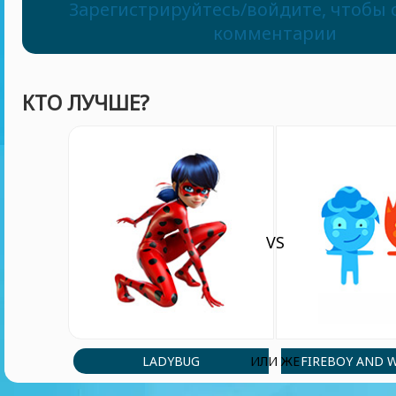
I love this game
Зарегистрируйтесь/войдите, чтобы 
комментарии
Player 3784
(5 Jul, 3:49 am)
Vtfkglrnoj giiphmp'kllfdhhlyYuurkth
КТО ЛУЧШЕ?
vishnu vihaan
(29 May, 6:14 pm)
hey you guys play skibidi toilet it is nice
vishnu vihaan
(24 May, 6:35 pm)
VS
hey you guys play skibidi toilet
Abbas9245
(8 May, 6:29 pm)
So cool
LADYBUG
FIREBOY AND 
ИЛИ ЖЕ
Player 46836