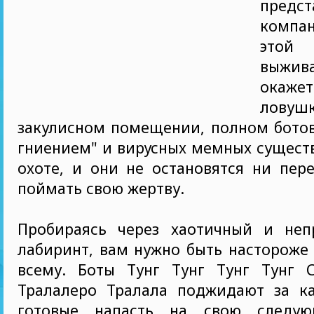
предст
компан
этой
выжи
ока
лов
закулисном помещении, полном ботов
гниением" и вирусных мемных существ
охоте, и они не остановятся ни пер
поймать свою жертву.
Пробираясь через хаотичный и неп
лабиринт, вам нужно быть настороже
всему. Боты Тунг Тунг Тунг Тунг 
Тралалеро Тралала поджидают за к
готовые напасть на свою следую