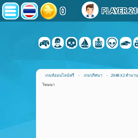
0
PLAYER 2
เกมส์ออนไลน์ฟรี
-
เกมปริศนา
- 2048 X2 ตำนาน
โฆษณา