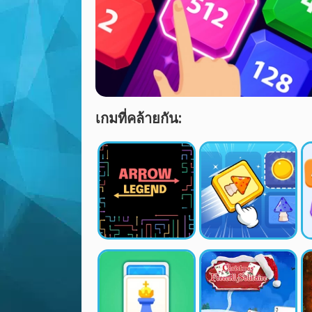
เกมที่คล้ายกัน: