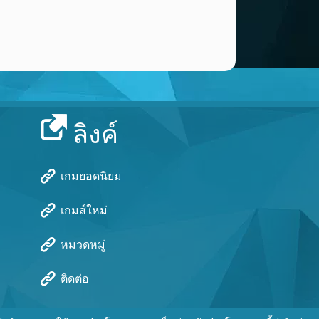
ลิงค์
เกมยอดนิยม
เกมส์ใหม่
หมวดหมู่
ติดต่อ