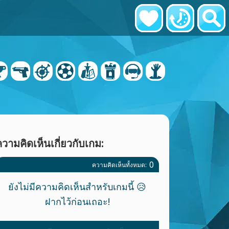
วามคิดเห็นเกี่ยวกับเกม:
0
ความคิดเห็นทั้งหมด:
ยังไม่มีความคิดเห็นสำหรับเกมนี้ 😥
ฝากไว้ก่อนเถอะ!