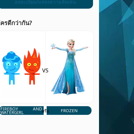
ลงทะเบียน/แสดงความคิดเห็น
ครดีกว่ากัน?
VS
FIREBOY AND
FROZEN
หรือ
WATERGIRL