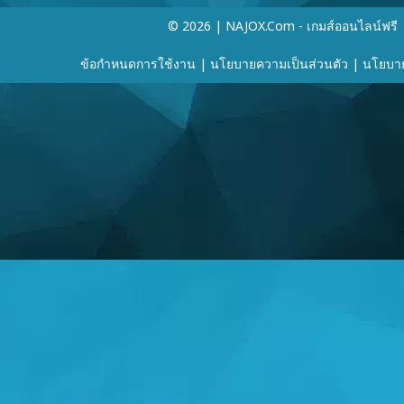
© 2026 | NAJOX.com - เกมส์ออนไลน์ฟรี
ข้อกำหนดการใช้งาน
|
นโยบายความเป็นส่วนตัว
|
นโยบายค