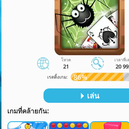
โหวต
เวลาที่เ
21
20 99
86%
เรตติ้งเกม:
เล่น
เกมที่คล้ายกัน: