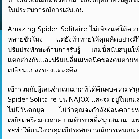
ในประสบการณ์การเล่นเกม
Amazing Spider Solitaire ไม่เพียงแต่ให้ควา
หลายชั่วโมง แต่ยังท้าทายให้คุณคิดอย่าง
ปรับปรุงทักษะด้านการรับรู้ เกมนี้สนับสนุนให้ผู้
แตกต่างกันและปรับเปลี่ยนเทคนิคของตนตามพล
เปลี่ยนแปลงของแต่ละดีล
เข้าร่วมกับผู้เล่นจำนวนมากที่ได้ค้นพบความส
Spider Solitaire บน NAJOX และจมอยู่ในเกมสม
ไม่มีวันตกยุค ไม่ว่าคุณจะกำลังผ่อนคลายห
เหยียดหรือมองหาความท้าทายที่สนุกสนาน แ
จะทำให้แน่ใจว่าคุณมีประสบการณ์การเล่นเกมออ