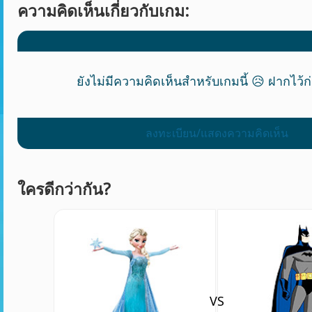
ความคิดเห็นเกี่ยวกับเกม:
ยังไม่มีความคิดเห็นสำหรับเกมนี้ 😥 ฝากไว้ก
ลงทะเบียน/แสดงความคิดเห็น
ใครดีกว่ากัน?
VS