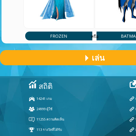
FROZEN
BATM
หรือ
เล่น