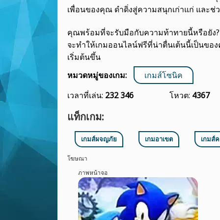
เพื่อนของคุณ ดำดิ่งสู่ความสนุกเก่าแก่ และช
คุณพร้อมที่จะรับมือกับความท้าทายนี้หรือยัง? 
จะทำให้เกมออนไลน์ฟรีที่น่าตื่นเต้นนี้เป็นข
เริ่มต้นขึ้น
หมวดหมู่ของเกม:
เกมส์โซนิค
เวลาที่เล่น:
232 346
โหวต:
4367
แท็กเกม:
เกมส์ผจญภัย
เกมอาเขต
เกมส์
โฆษณา
ภาพหน้าจอ