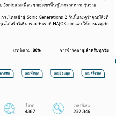
่วย Sonic และเพื่อน ๆ ของเขาฟื้นฟูโลกจากความวุ่นวาย
กระโดดเข้าสู่ Sonic Generations 2 วันนี้และดูว่าคุณมีสิ่งที่
องคุณได้หรือไม่! มาร่วมกับเราที่ NAJOX.com และให้การผจญภัย
เรตติ้งเกม:
86%
การจำกัดอายุ:
สำหรับทุกวัย
คลาสสิค
เกมที่สนุก
เกมย้อนยุค
เกมส์โซนิค
โหวต
เวลาที่เล่น
4367
232 346