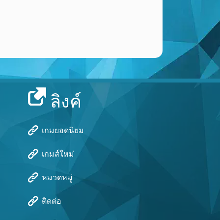
ลิงค์
เกมยอดนิยม
เกมส์ใหม่
หมวดหมู่
ติดต่อ