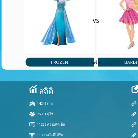
VS
FROZEN
BARBI
หรือ