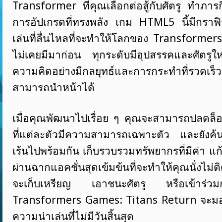
Transformer ที่คุณเลือกต่อสู้กับศัตรู ทำภา
การอัปเกรดที่ทรงพลัง เกม HTML5 นี้มีกราฟิก
เล่นที่ลื่นไหลที่จะทำให้โลกของ Transformers 
ไม่เคยมีมาก่อน ทุกระดับมีอุปสรรคและศัตรูให
ความคิดอย่างมีกลยุทธ์และการกระทำที่รวดเร็วเ
สามารถนำหน้าได้
เมื่อคุณพัฒนาไปเรื่อย ๆ คุณจะสามารถปลดล็
ที่แต่ละตัวมีความสามารถเฉพาะตัว และยังค
เร้นไปพร้อมกัน เก็บรวบรวมทรัพยากรที่มีค่า แก้
ผ่านฉากแอคชั่นสุดเข้มข้นที่จะทำให้คุณนั่งไม่ติด
จะเก็บเหรียญ เอาชนะศัตรู หรือเข้าร่วมการต่
Transformers Games: Titans Return จะ
ความน่าเล่นที่ไม่มีวันสิ้นสุด