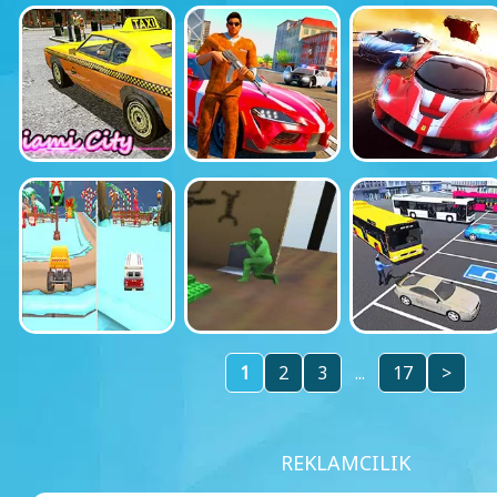
1
2
3
...
17
>
REKLAMCILIK