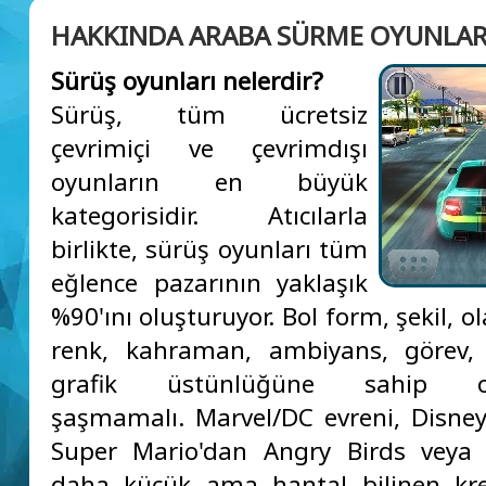
HAKKINDA ARABA SÜRME OYUNLAR
Sürüş oyunları nelerdir?
Sürüş, tüm ücretsiz
çevrimiçi ve çevrimdışı
oyunların en büyük
kategorisidir. Atıcılarla
birlikte, sürüş oyunları tüm
eğlence pazarının yaklaşık
%90'ını oluşturuyor. Bol form, şekil, o
renk, kahraman, ambiyans, görev, 
grafik üstünlüğüne sahip ol
şaşmamalı. Marvel/DC evreni, Disne
Super Mario'dan Angry Birds veya 
daha küçük ama hantal bilinen kre