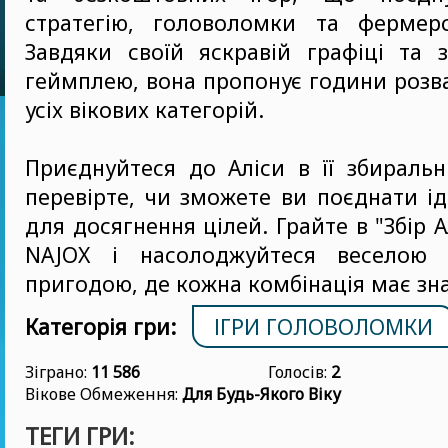
стратегію, головоломки та фермерс
Завдяки своїй яскравій графіці та 
геймплею, вона пропонує години розва
усіх вікових категорій.
Приєднуйтеся до Аліси в її збиральн
перевірте, чи зможете ви поєднати ід
для досягнення цілей. Грайте в "Збір А
NAJOX і насолоджуйтеся веселою 
пригодою, де кожна комбінація має зн
Категорія гри:
ІГРИ ГОЛОВОЛОМКИ
Зіграно:
11 586
Голосів:
2
Вікове Обмеження:
Для Будь-Якого Віку
ТЕГИ ГРИ: