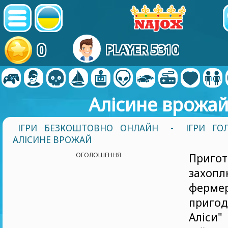
0
PLAYER 5310
Алісине врожа
ІГРИ БЕЗКОШТОВНО ОНЛАЙН
-
ІГРИ ГО
АЛІСИНЕ ВРОЖАЙ
ОГОЛОШЕННЯ
Приго
захопл
фермер
приго
Аліси"