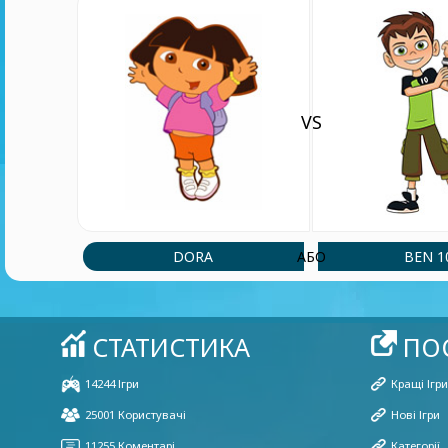
VS
DORA
BEN 1
АБО