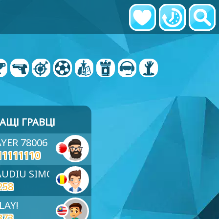
АЩІ ГРАВЦІ
AYER 78006
11111110
LAUDIU SIMON
258
LAY!
373