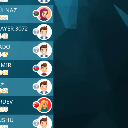
calle por pinché culo
GÜLNAZ
223
LAYER 3072
148
NADO
147
AMIR
048
حاتم
040
IRDEV
039
ANSHU
029