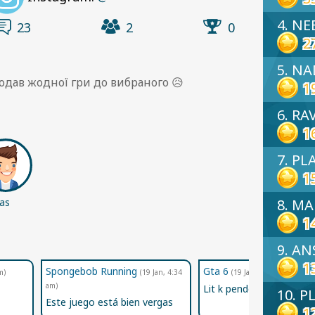
4. NE
23
2
0
2
5. N
додав жодної гри до вибраного 😥
1
6. RA
1
7. PL
1
8. M
ras
ga
1
9. A
1
Spongebob Running
Gta 6
m)
(19 Jan, 4:34
(19 Jan, 4:17 am)
am)
Lit k pendejo ee
10. P
Este juego está bien vergas
1