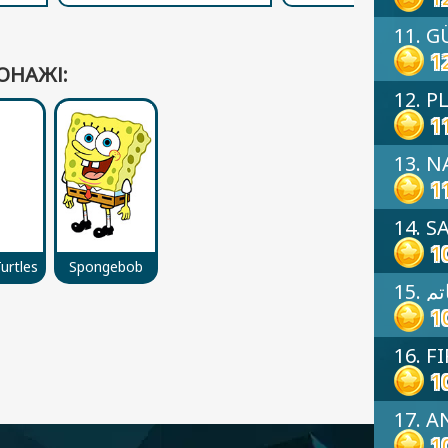
11. 
1
ОНАЖІ:
12. P
1
13. 
1
14. S
1
urtles
Spongebob
15. 
1
16. F
1
17. 
1