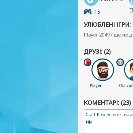
15
УЛЮБЛЕНІ ІГРИ:
Player 20497 ще не 
ДРУЗІ: (2)
Player
Ola ca
78006
de ver
КОМЕНТАРІ: (23)
Craft Runner
(19 Jan, 4:47 a
Nia