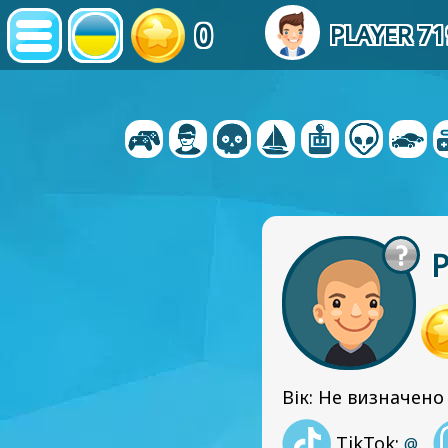
0
PLAYER 7
P
Вік: Не визначено
TikTok:
@