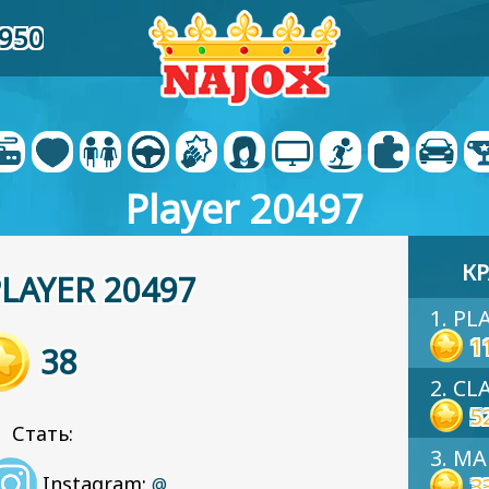
1950
Player 20497
КР
LAYER 20497
1. PL
1
38
2. C
5
 Стать:
3. MA
Instagram:
3
@