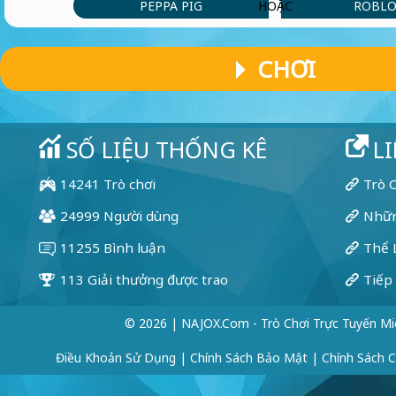
PEPPA PIG
ROBLO
HOẶC
CHƠI
© 2026 | NAJOX.com - Trò Chơi Trực Tuyến Mi
Điều Khoản Sử Dụng
|
Chính Sách Bảo Mật
|
Chính Sách 