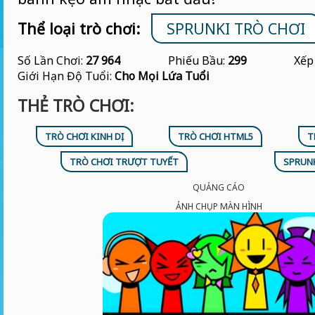
Thể loại trò chơi:
SPRUNKI TRÒ CHƠI
Số Lần Chơi:
27 964
Phiếu Bầu:
299
Xếp
Giới Hạn Độ Tuổi:
Cho Mọi Lứa Tuổi
THẺ TRÒ CHƠI:
TRÒ CHƠI KINH DỊ
TRÒ CHƠI HTML5
T
TRÒ CHƠI TRƯỢT TUYẾT
SPRUNK
QUẢNG CÁO
ẢNH CHỤP MÀN HÌNH