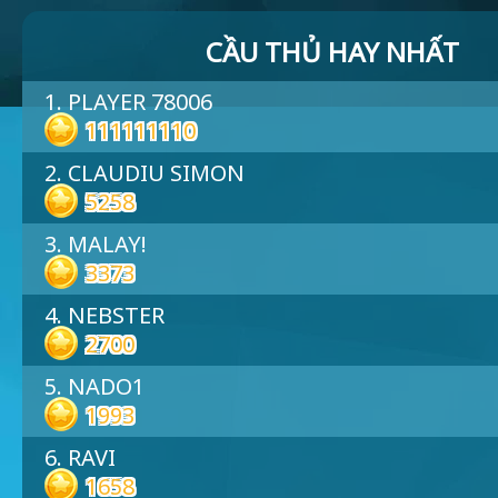
CẦU THỦ HAY NHẤT
1. PLAYER 78006
111111110
2. CLAUDIU SIMON
5258
3. MALAY!
3373
4. NEBSTER
2700
5. NADO1
1993
6. RAVI
1658