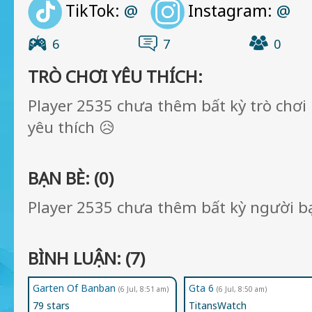
TikTok:
Instagram:
@
@
6
7
0
TRÒ CHƠI YÊU THÍCH:
Player 2535 chưa thêm bất kỳ trò chơ
yêu thích 😥
BẠN BÈ: (0)
Player 2535 chưa thêm bất kỳ người b
BÌNH LUẬN: (7)
Garten Of Banban
Gta 6
(6 Jul, 8:51 am)
(6 Jul, 8:50 am)
79 stars
TitansWatch