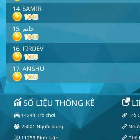
14. SAMIR
1048
15. حاتم
1040
16. FIRDEV
1039
17. ANSHU
1029