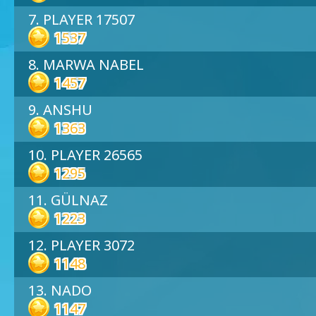
7. PLAYER 17507
1537
8. MARWA NABEL
1457
9. ANSHU
1363
10. PLAYER 26565
1295
11. GÜLNAZ
1223
12. PLAYER 3072
1148
13. NADO
1147