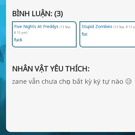
78006
Simon
BÌNH LUẬN: (3)
Five Nights At Freddys
Stupid Zombies
(13 Sep,
(13 Sep, 8:13 
8:15 pm)
fuc
fuck
NHÂN VẬT YÊU THÍCH:
zane vẫn chưa chọn bất kỳ ký tự nào 😥