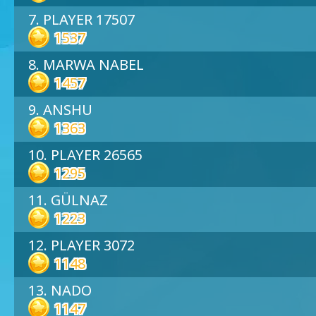
7. PLAYER 17507
1537
8. MARWA NABEL
1457
9. ANSHU
1363
10. PLAYER 26565
1295
11. GÜLNAZ
1223
12. PLAYER 3072
1148
13. NADO
1147