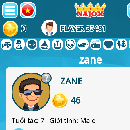
0
PLAYER 35481
zane
ZANE
46
Tuổi tác: 7 Giới tính: Male