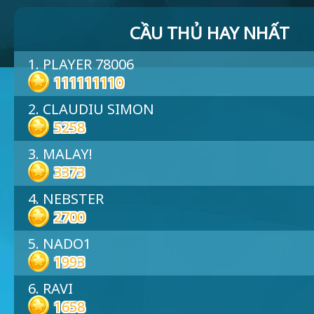
CẦU THỦ HAY NHẤT
1. PLAYER 78006
111111110
2. CLAUDIU SIMON
5258
3. MALAY!
3373
4. NEBSTER
2700
5. NADO1
1993
6. RAVI
1658