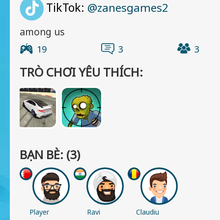
TikTok:
@zanesgames2
among us
19
3
3
TRÒ CHƠI YÊU THÍCH:
BẠN BÈ: (3)
Player
Ravi
Claudiu