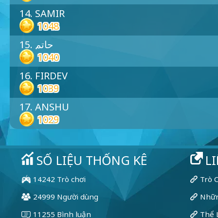
14. SAMIR
1048
15. حاتم
1040
16. FIRDEV
1039
17. ANSHU
1029