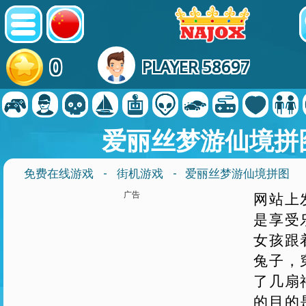
0
PLAYER 58697
爱丽丝梦游仙境拼
免费在线游戏
-
街机游戏
- 爱丽丝梦游仙境拼图
广告
网站上
是享受
女孩跟
兔子，
了几扇
的目的