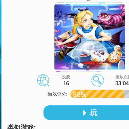
投票
播放次
16
33 04
88%
游戏评分:
玩
类似游戏: