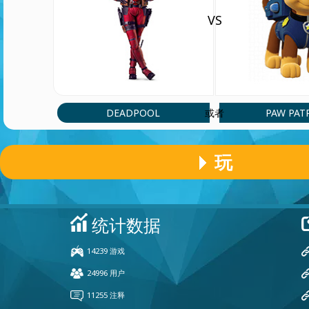
VS
DEADPOOL
PAW PAT
或者
玩