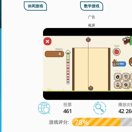
休闲游戏
数学游戏
广告
截屏
投票
播放次
461
42 26
78%
游戏评分: