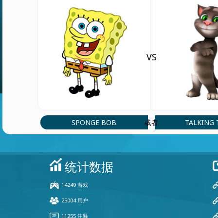
VS
SPONGE BOB
TALKING
或者