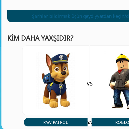
Şərhlər bildirmək üçün qeydiyyatdan keçin/d
KIM DAHA YAXŞIDIR?
VS
PAW PATROL
ROBLO
YA