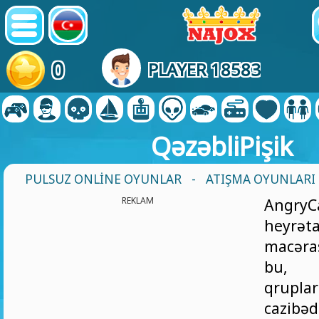
0
PLAYER 18583
QəzəbliPişik
PULSUZ ONLINE OYUNLAR
-
ATIŞMA OYUNLARI
REKLAM
AngryC
heyrət
macəra
bu, 
qrup
cazib