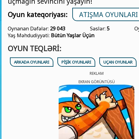
uçmağın sevincini yaşayın!
Oyun kateqoriyası:
ATIŞMA OYUNLARI
Oynanan Dəfələr:
29 043
Səslər:
5
O
Yaş Məhdudiyyəti:
Bütün Yaşlar Üçün
OYUN TEQLƏRI:
ARKADA OYUNLARI
PIŞIK OYUNLARI
UÇAN OYUNLAR
REKLAM
EKRAN GÖRÜNTÜSÜ