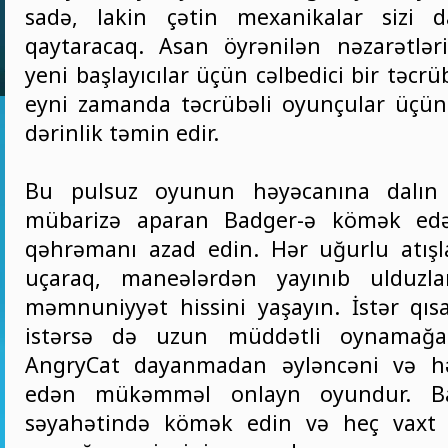
sadə, lakin çətin mexanikalar sizi 
qaytaracaq. Asan öyrənilən nəzarətlər
yeni başlayıcılar üçün cəlbedici bir təcrü
eyni zamanda təcrübəli oyunçular üçün
dərinlik təmin edir.
Bu pulsuz oyunun həyəcanına dalın 
mübarizə aparan Badger-ə kömək edər
qəhrəmanı azad edin. Hər uğurlu atışl
uçaraq, maneələrdən yayınıb ulduzla
məmnuniyyət hissini yaşayın. İstər qıs
istərsə də uzun müddətli oynamağa
AngryCat dayanmadan əyləncəni və h
edən mükəmməl onlayn oyundur. B
səyahətində kömək edin və heç vaxt 