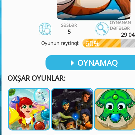
OYNANAN
SƏSLƏR
DƏFƏLƏR
5
29 04
60%
Oyunun reytinqi:
OYNAMAQ
OXŞAR OYUNLAR: